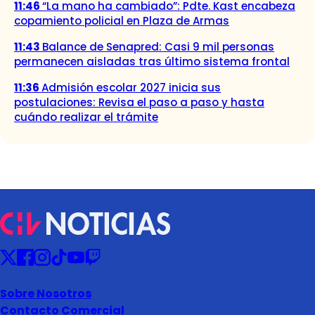
11:46
“La mano ha cambiado”: Pdte. Kast encabeza
copamiento policial en Plaza de Armas
11:43
Balance de Senapred: Casi 9 mil personas
permanecen aisladas tras último sistema frontal
11:36
Admisión escolar 2027 inicia sus
postulaciones: Revisa el paso a paso y hasta
cuándo realizar el trámite
Sobre Nosotros
Contacto Comercial