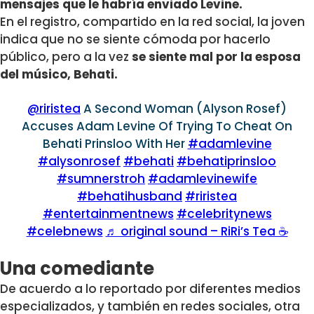
mensajes que le habría enviado Levine.
En el registro, compartido en la red social, la joven
indica que no se siente cómoda por hacerlo
público, pero a la vez
se siente mal por la esposa
del músico, Behati.
@riristea
A Second Woman (Alyson Rosef)
Accuses Adam Levine Of Trying To Cheat On
Behati Prinsloo With Her
#adamlevine
#alysonrosef
#behati
#behatiprinsloo
#sumnerstroh
#adamlevinewife
#behatihusband
#riristea
#entertainmentnews
#celebritynews
#celebnews
♬ original sound – RiRi’s Tea ☕️
Una comediante
De acuerdo a lo reportado por diferentes medios
especializados, y también en redes sociales, otra