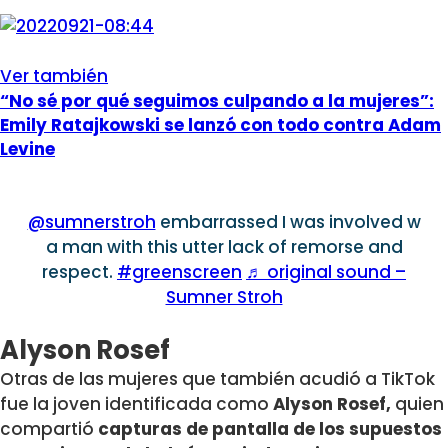
Ver también
“No sé por qué seguimos culpando a la mujeres”:
Emily Ratajkowski se lanzó con todo contra Adam
Levine
@sumnerstroh
embarrassed I was involved w
a man with this utter lack of remorse and
respect.
#greenscreen
♬ original sound –
Sumner Stroh
Alyson Rosef
Otras de las mujeres que también acudió a TikTok
fue la joven identificada como
Alyson Rosef,
quien
compartió
capturas de pantalla de los supuestos