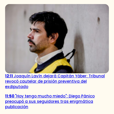
12:11
Joaquín Lavín dejará Capitán Yáber: Tribunal
revocó cautelar de prisión preventiva del
exdiputado
11:50
"Hoy tengo mucho miedo": Diego Pánico
preocupó a sus seguidores tras enigmática
publicación