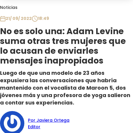
Club De La Comedia
Noticias
Contigo en Directo
21/ 09/ 2022
18:49
Plan Perfecto
No es solo una: Adam Levine
El Tiempo
suma otras tres mujeres que
Sabingo
Todos Los Programas
lo acusan de enviarles
mensajes inapropiados
Luego de que una modelo de 23 años
expusiera las conversaciones que habría
mantenido con el vocalista de Maroon 5, dos
jóvenes más y una profesora de yoga salieron
a contar sus experiencias.
Por Javiera Ortega
Editor