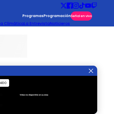
Programas
Programación
Señal en vivo
ta Climática
La Entrevista
Noticieros