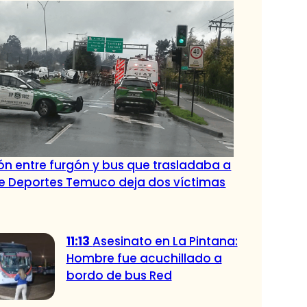
ión entre furgón y bus que trasladaba a
de Deportes Temuco deja dos víctimas
11:13
Asesinato en La Pintana:
Hombre fue acuchillado a
bordo de bus Red