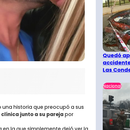
Quedó ape
accidente
Las Cond
Nacional
ó una historia que preocupó a sus
clínica junto a su pareja
por
a en la que simplemente dejó ver la