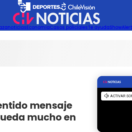
azanoticias
Economía
Casos policiales
Te ayuda
Show
Aler
sentido mensaje
 queda mucho en