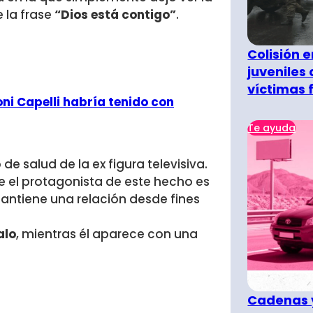
 la frase
“Dios está contigo”
.
Colisión 
juveniles
víctimas 
i Capelli habría tenido con
Te ayuda
de salud de la ex figura televisiva.
e el protagonista de este hecho es
mantiene una relación desde fines
alo
, mientras él aparece con una
Cadenas y