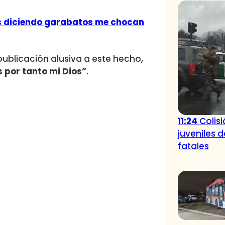
es diciendo garabatos me chocan
publicación alusiva a este hecho,
 por tanto mi Dios”
.
11:24
Colis
juveniles 
fatales