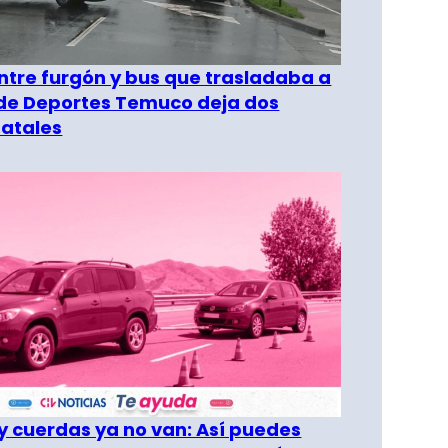
entre furgón y bus que trasladaba a
 de Deportes Temuco deja dos
fatales
 cuerdas ya no van: Así puedes