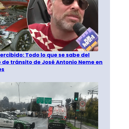
rcibido: Todo lo que se sabe del
 de tránsito de José Antonio Neme en
es