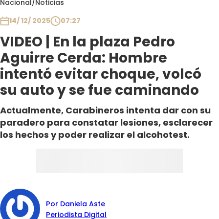
Nacional
/
Noticias
Club De La Comedia
Contigo en Directo
14/ 12/ 2025
07:27
Plan Perfecto
VIDEO | En la plaza Pedro
El Tiempo
Aguirre Cerda: Hombre
Sabingo
intentó evitar choque, volcó
Todos Los Programas
su auto y se fue caminando
Actualmente, Carabineros intenta dar con su
paradero para constatar lesiones, esclarecer
los hechos y poder realizar el alcohotest.
Por Daniela Aste
Periodista Digital