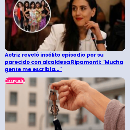
Actriz reveló insólito episodio por su
parecido con alcaldesa Ripamonti: "Mucha
gente me escribía..."
Te ayuda