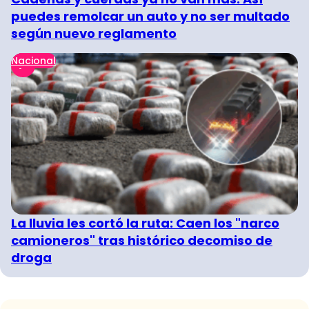
puedes remolcar un auto y no ser multado
según nuevo reglamento
Nacional
La lluvia les cortó la ruta: Caen los "narco
camioneros" tras histórico decomiso de
droga