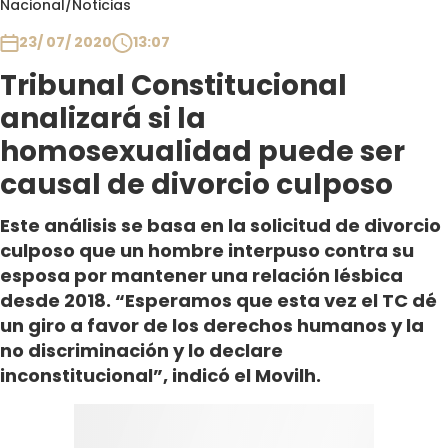
Nacional
/
Noticias
Club De La Comedia
Contigo en Directo
23/ 07/ 2020
13:07
Plan Perfecto
Tribunal Constitucional
El Tiempo
analizará si la
Sabingo
homosexualidad puede ser
Todos Los Programas
causal de divorcio culposo
Este análisis se basa en la solicitud de divorcio
culposo que un hombre interpuso contra su
esposa por mantener una relación lésbica
desde 2018. “Esperamos que esta vez el TC dé
un giro a favor de los derechos humanos y la
no discriminación y lo declare
inconstitucional”, indicó el Movilh.