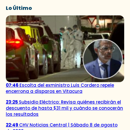
Lo Último
07:46
Escolta del exministro Luis Cordero repele
encerrona a disparos en Vitacura
23:25
Subsidio Eléctrico: Revisa quiénes recibirán el
descuento de hasta $31 mil y cuándo se conocerán
los resultados
22:49
CHV Noticias Central | Sábado 8 de agosto