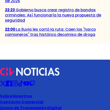
de 2026
22:23
Gobierno busca crear registro de bandas
criminales: Así funcionaría la nueva propuesta de
seguridad
22:00
La lluvia les cortó la ruta: Caen los "narco
camioneros" tras histórico decomiso de droga
Sobre Nosotros
Contacto Comercial
Zonas de Transmisión Digital