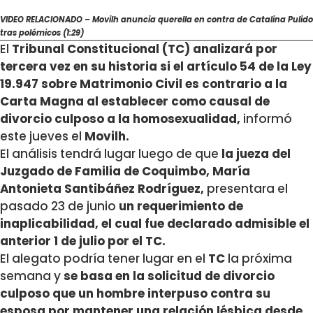
VIDEO RELACIONADO – Movilh anuncia querella en contra de Catalina Pulido
tras polémicos (1:29)
El
Tribunal Constitucional (TC) analizará por
tercera vez en su historia si el artículo 54 de la Ley
19.947 sobre Matrimonio Civil es contrario a la
Carta Magna al establecer como causal de
divorcio culposo a la homosexualidad,
informó
este jueves el
Movilh.
El análisis tendrá lugar luego de que
la jueza del
Juzgado de Familia de Coquimbo, María
Antonieta Santibáñez Rodríguez,
presentara el
pasado 23 de junio
un requerimiento de
inaplicabilidad, el cual fue declarado admisible el
anterior 1 de julio por el TC.
El alegato podría tener lugar en el
TC
la próxima
semana y
se basa en la solicitud de divorcio
culposo que un hombre interpuso contra su
esposa por mantener una relación lésbica desde