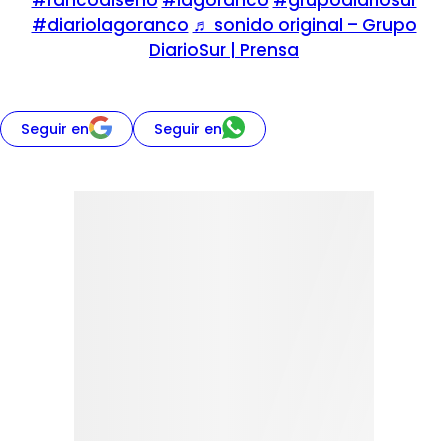
#rancodiseño
#lagoranco
#grupodiariosur
#diariolagoranco
♬ sonido original – Grupo
DiarioSur | Prensa
Seguir en
Seguir en