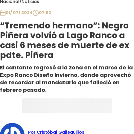
Nacional
/
Noticias
Club De La Comedia
Contigo en Directo
01/ 07/ 2024
07:52
Plan Perfecto
“Tremendo hermano”: Negro
El Tiempo
Piñera volvió a Lago Ranco a
Sabingo
casi 6 meses de muerte de ex
Todos Los Programas
pdte. Piñera
El cantante regresó a la zona en el marco de la
Expo Ranco Diseño Invierno, donde aprovechó
de recordar al mandatario que falleció en
febrero pasado.
Por Cristóbal Galleguillos