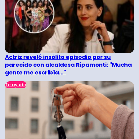
Actriz reveló insólito episodio por su
parecido con alcaldesa Ripamonti: "Mucha
gente me escribía..."
Te ayuda