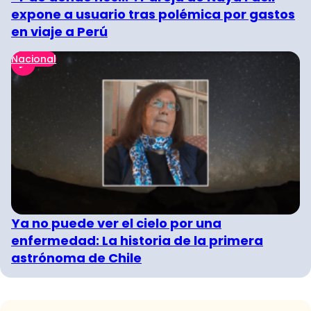
expone a usuario tras polémica por gastos
en viaje a Perú
Nacional
Ya no puede ver el cielo por una
enfermedad: La historia de la primera
astrónoma de Chile