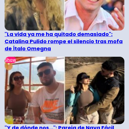
"La vida ya me ha quitado demasiado":
Catalina Pulido rompe el silencio tras mofa
de Ítalo Omegna
Show
"Y de dónde nos...": Pareja de Naya Fácil