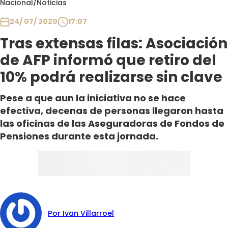
Nacional
/
Noticias
Club De La Comedia
Contigo en Directo
24/ 07/ 2020
17:07
Plan Perfecto
Tras extensas filas: Asociación
El Tiempo
de AFP informó que retiro del
Sabingo
10% podrá realizarse sin clave
Todos Los Programas
Pese a que aun la iniciativa no se hace
efectiva, decenas de personas llegaron hasta
las oficinas de las Aseguradoras de Fondos de
Pensiones durante esta jornada.
Por Ivan Villarroel