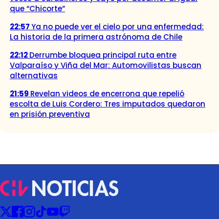
que “Chicorte”
22:57
Ya no puede ver el cielo por una enfermedad:
La historia de la primera astrónoma de Chile
22:12
Derrumbe bloquea principal ruta entre
Valparaíso y Viña del Mar: Automovilistas buscan
alternativas
21:59
Revelan videos de encerrona que repelió
escolta de Luis Cordero: Tres imputados quedaron
en prisión preventiva