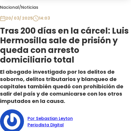
Club De La Comedia
Nacional
/
Noticias
Contigo en Directo
20/ 03/ 2025
14:03
Plan Perfecto
Tras 200 días en la cárcel: Luis
El Tiempo
Hermosilla sale de prisión y
Sabingo
Todos Los Programas
queda con arresto
domiciliario total
El abogado investigado por los delitos de
soborno, delitos tributarios y blanqueo de
capitales también quedó con prohibición de
salir del país y de comunicarse con los otros
imputados en la causa.
Por Sebastian Leyton
Periodista Digital