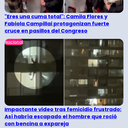
"Eres una cuma total": Camila Flores y
Fabiola Campillai protagonizan fuerte
cruce en pasillos del Congreso
Nacional
Impactante video tras femicidio frustrado:
Así habría escapado el hombre que roció
con bencina a expareja