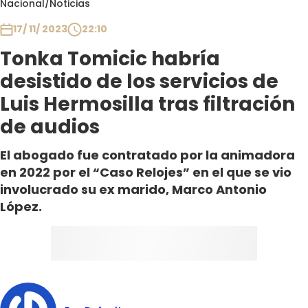
Nacional
/
Noticias
Club De La Comedia
Contigo en Directo
17/ 11/ 2023
22:10
Plan Perfecto
Tonka Tomicic habría
El Tiempo
desistido de los servicios de
Sabingo
Luis Hermosilla tras filtración
Todos Los Programas
de audios
El abogado fue contratado por la animadora
en 2022 por el “Caso Relojes” en el que se vio
involucrado su ex marido, Marco Antonio
López.