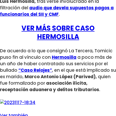
Luis Hermosilla,
tras verse involucrado en la
filtración del
audio que devela supuestos pagos a
funcionarios del SII y CMF
.
VER MÁS SOBRE CASO
HERMOSILLA
De acuerdo a lo que consignó La Tercera, Tomicic
puso fin al vínculo con
Hermosilla
a poco más de
un año de haber contratado sus servicios por el
bullado
“Caso Relojes”
, en el que está implicado su
ex marido,
Marco Antonio López (Parived),
quien
fue formalizado por
asociación ilícita,
receptación aduanera y delitos tributarios
.
Ver también