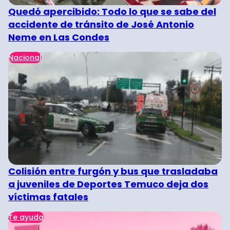
Quedó apercibido: Todo lo que se sabe del
accidente de tránsito de José Antonio
Neme en Las Condes
Nacional
Colisión entre furgón y bus que trasladaba
a juveniles de Deportes Temuco deja dos
víctimas fatales
Te ayuda