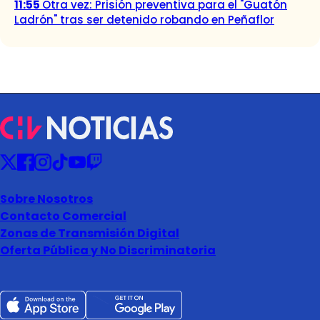
11:55
Otra vez: Prisión preventiva para el "Guatón
Ladrón" tras ser detenido robando en Peñaflor
Sobre Nosotros
Contacto Comercial
Zonas de Transmisión Digital
Oferta Pública y No Discriminatoria