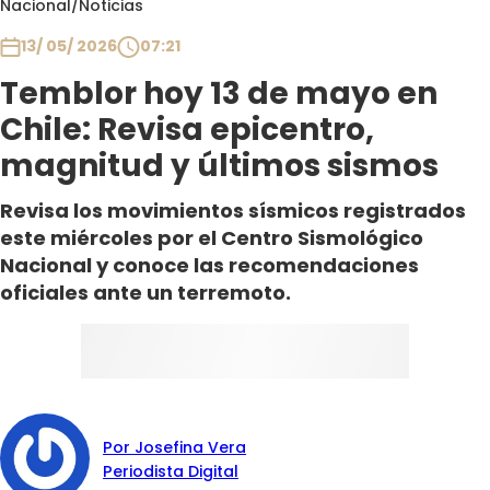
Nacional
/
Noticias
Club De La Comedia
Contigo en Directo
13/ 05/ 2026
07:21
Plan Perfecto
Temblor hoy 13 de mayo en
El Tiempo
Chile: Revisa epicentro,
Sabingo
magnitud y últimos sismos
Todos Los Programas
Revisa los movimientos sísmicos registrados
este miércoles por el Centro Sismológico
Nacional y conoce las recomendaciones
oficiales ante un terremoto.
Por Josefina Vera
Periodista Digital