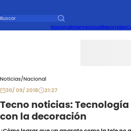
Nacional
Internacional
Reportajes
C
Noticias
/
Nacional
30/ 09/ 2018
21:27
Tecno noticias: Tecnología
con la decoración
¿Cómo lograr que un aparato como la tele no qui