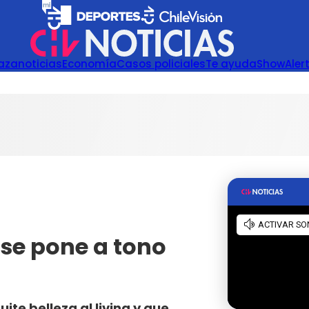
azanoticias
Economía
Casos policiales
Te ayuda
Show
Aler
 se pone a tono
te belleza al living y que,