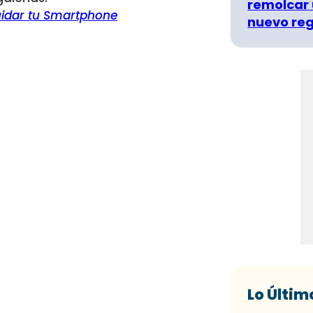
remolcar 
uidar tu Smartphone
nuevo re
Lo Últim