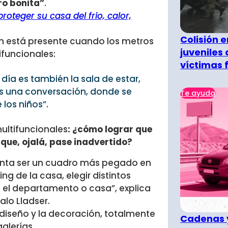
ro bonita”
.
proteger su casa del frio, calor,
Colisión 
n está presente cuando los metros
juveniles
funcionales:
víctimas 
y día es también la sala de estar,
s una conversación, donde se
Te ayuda
los niños”.
ultifuncionales
: ¿cómo lograr que
y que, ojalá, pase inadvertido?
arenta ser un cuadro más pegado en
g de la casa, elegir distintos
 el departamento o casa”, explica
lo Lladser.
 diseño y la decoración, totalmente
Cadenas y
alerías.