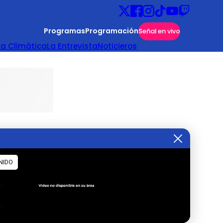
Programas
Programación
Señal en vivo
ta Climática
La Entrevista
Noticieros