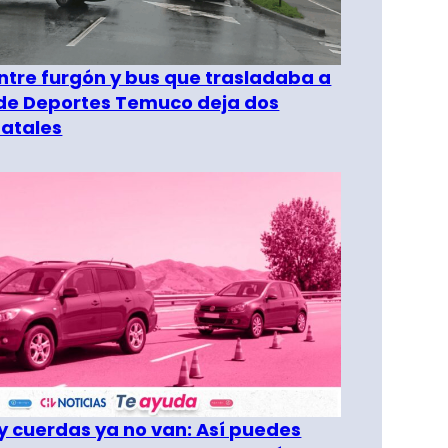
entre furgón y bus que trasladaba a
 de Deportes Temuco deja dos
fatales
 cuerdas ya no van: Así puedes