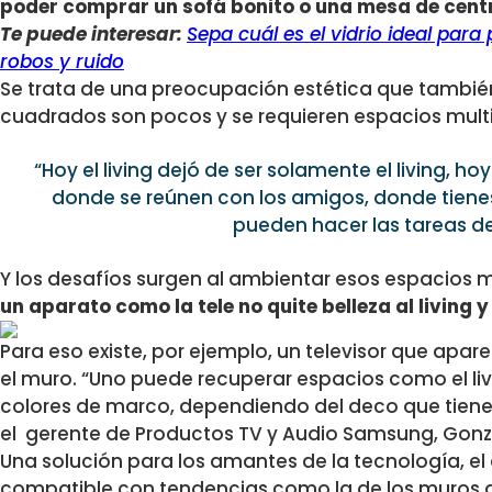
poder comprar un sofá bonito o una mesa de cent
Te puede interesar:
Sepa cuál es el vidrio ideal para 
robos y ruido
Se trata de una preocupación estética que tambié
cuadrados son pocos y se requieren espacios multi
“Hoy el living dejó de ser solamente el living, ho
donde se reúnen con los amigos, donde tiene
pueden hacer las tareas de 
Y los desafíos surgen al ambientar esos espacios m
un aparato como la tele no quite belleza al living 
Para eso existe, por ejemplo, un televisor que ap
el muro. “Uno puede recuperar espacios como el livin
colores de marco, dependiendo del deco que tiene
el gerente de Productos TV y Audio Samsung, Gonza
Una solución para los amantes de la tecnología, el
compatible con tendencias como la de los muros g