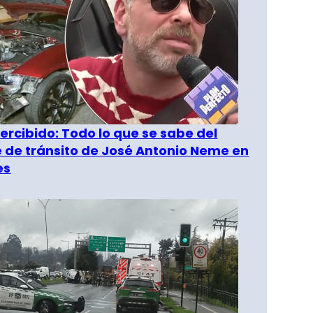
rcibido: Todo lo que se sabe del
 de tránsito de José Antonio Neme en
es