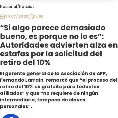
Club De La Comedia
Nacional
/
Noticias
Contigo en Directo
31/ 07/ 2020
13:58
Plan Perfecto
“Si algo parece demasiado
El Tiempo
bueno, es porque no lo es”:
Sabingo
Todos Los Programas
Autoridades advierten alza en
estafas por la solicitud del
retiro del 10%
El gerente general de la Asociación de AFP,
Fernando Larraín, remarcó que “el proceso del
retiro del 10% es gratuito para todos los
afiliados” y que “no requiere de ningún
intermediario, tampoco de claves
personales”.