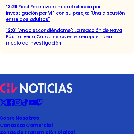
13:26
Fidel Espinoza rompe el silencio por
investigación por VIF con su pareja: "Una discusión
entre dos adultos"
13:01
"Ando escondiéndome": La reacción de Naya
Fácil al ver a Carabineros en el aeropuerto en
medio de investigación
Sobre Nosotros
Contacto Comercial
Zonas de Transmisión Digital