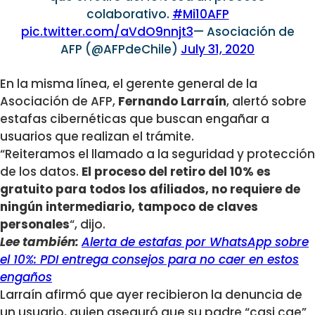
colaborativo.
#Mi10AFP
pic.twitter.com/aVdO9nnjt3
— Asociación de
AFP (@AFPdeChile)
July 31, 2020
En la misma línea, el gerente general de la
Asociación de AFP,
Fernando Larraín
, alertó sobre
estafas cibernéticas que buscan engañar a
usuarios que realizan el trámite.
“Reiteramos el llamado a la seguridad y protección
de los datos.
El proceso del retiro del 10% es
gratuito para todos los afiliados, no requiere de
ningún intermediario, tampoco de claves
personales
“, dijo.
Lee también:
Alerta de estafas por WhatsApp sobre
el 10%: PDI entrega consejos para no caer en estos
engaños
Larraín afirmó que ayer recibieron la denuncia de
un usuario, quien aseguró que su padre “casi cae”