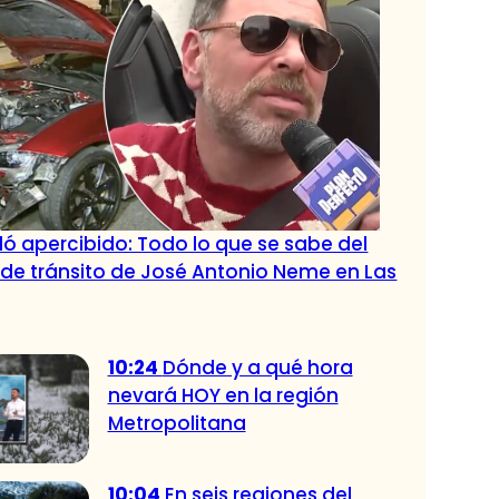
ó apercibido: Todo lo que se sabe del
de tránsito de José Antonio Neme en Las
10:24
Dónde y a qué hora
nevará HOY en la región
Metropolitana
10:04
En seis regiones del