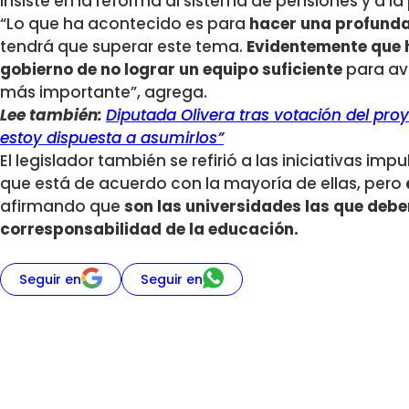
insiste en la reforma al sistema de pensiones y a la 
“Lo que ha acontecido es para
hacer una profunda
tendrá que superar este tema.
Evidentemente que h
gobierno de no lograr un equipo suficiente
para av
más importante”, agrega.
Lee también:
Diputada Olivera tras votación del proye
estoy dispuesta a asumirlos”
El legislador también se refirió a las iniciativas im
que está de acuerdo con la mayoría de ellas, pero
afirmando que
son las universidades las que deb
corresponsabilidad de la educación.
Seguir en
Seguir en