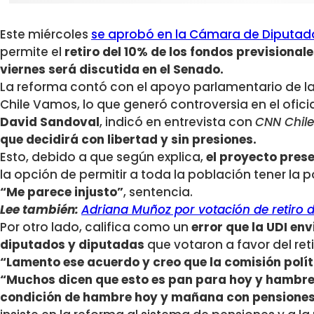
Este miércoles
se aprobó en la Cámara de Diputad
permite el
retiro del 10% de los fondos previsionale
viernes será discutida en el Senado.
La reforma contó con el apoyo parlamentario de la
Chile Vamos, lo que generó controversia en el oficia
David Sandoval
, indicó en entrevista con
CNN Chile
que decidirá con libertad y sin presiones.
Esto, debido a que según explica,
el proyecto pres
la opción de permitir a toda la población tener la po
“Me parece injusto”
, sentencia.
Lee también:
Adriana Muñoz por votación de retiro d
Por otro lado, califica como un
error que la UDI en
diputados y diputadas
que votaron a favor del ret
“Lamento ese acuerdo y creo que la comisión polít
“Muchos dicen que esto es pan para hoy y hambr
condición de hambre hoy y mañana con pensiones