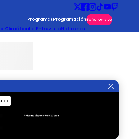
Programas
Programación
Señal en vivo
ta Climática
La Entrevista
Noticieros