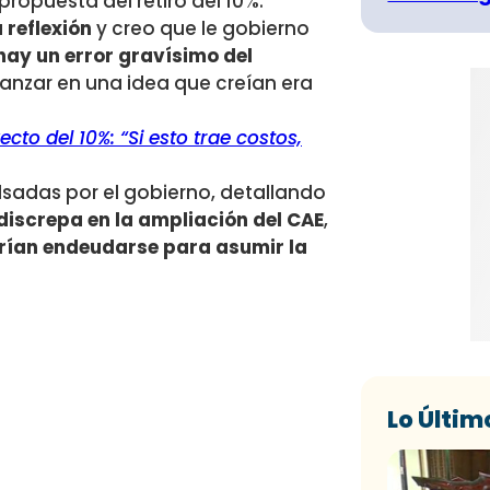
propuesta del retiro del 10%.
 reflexión
y creo que le gobierno
ay un error gravísimo del
anzar en una idea que creían era
cto del 10%: “Si esto trae costos,
pulsadas por el gobierno, detallando
discrepa en la ampliación del CAE
,
erían endeudarse para asumir la
Lo Últim