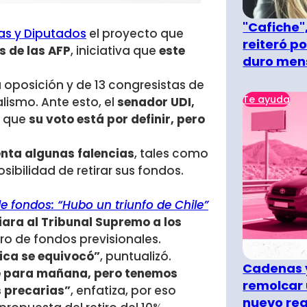
"Cafiche",
as y Diputados
el proyecto que
reiteró p
s de las AFP
, iniciativa que
este
duro men
 oposición y de 13 congresistas de
Te ayuda
lismo. Ante esto, el
senador UDI,
que
su voto está por definir, pero
enta algunas falencias
, tales como
sibilidad de retirar sus fondos.
e fondos: “Hubo un triunfo de Chile”
viara al Tribunal Supremo a los
iro de fondos previsionales.
ica se equivocó”
, puntualizó.
Cadenas y
e para mañana, pero tenemos
remolcar 
 precarias”
, enfatiza, por eso
nuevo re