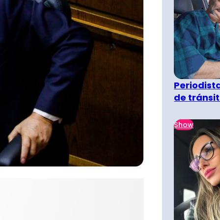
Periodist
de tránsi
Show