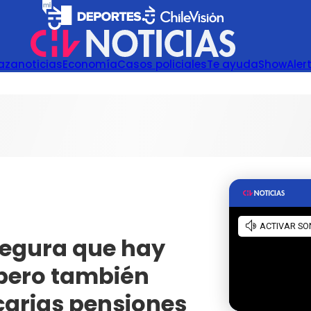
azanoticias
Economía
Casos policiales
Te ayuda
Show
Aler
segura que hay
pero también
carias pensiones