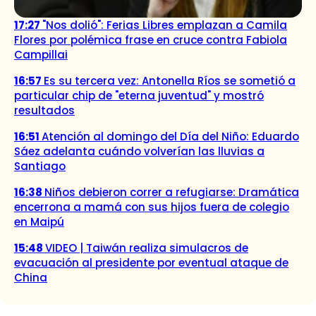
17:27
"Nos dolió": Ferias Libres emplazan a Camila
Flores por polémica frase en cruce contra Fabiola
Campillai
16:57
Es su tercera vez: Antonella Ríos se sometió a
particular chip de "eterna juventud" y mostró
resultados
16:51
Atención al domingo del Día del Niño: Eduardo
Sáez adelanta cuándo volverían las lluvias a
Santiago
16:38
Niños debieron correr a refugiarse: Dramática
encerrona a mamá con sus hijos fuera de colegio
en Maipú
15:48
VIDEO | Taiwán realiza simulacros de
evacuación al presidente por eventual ataque de
China