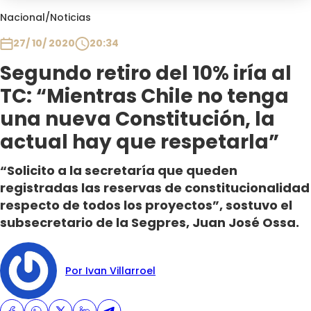
Club De La Comedia
Nacional
/
Noticias
Contigo en Directo
27/ 10/ 2020
20:34
Plan Perfecto
Segundo retiro del 10% iría al
El Tiempo
TC: “Mientras Chile no tenga
Sabingo
Todos Los Programas
una nueva Constitución, la
actual hay que respetarla”
“Solicito a la secretaría que queden
registradas las reservas de constitucionalidad
respecto de todos los proyectos”, sostuvo el
subsecretario de la Segpres, Juan José Ossa.
Por Ivan Villarroel