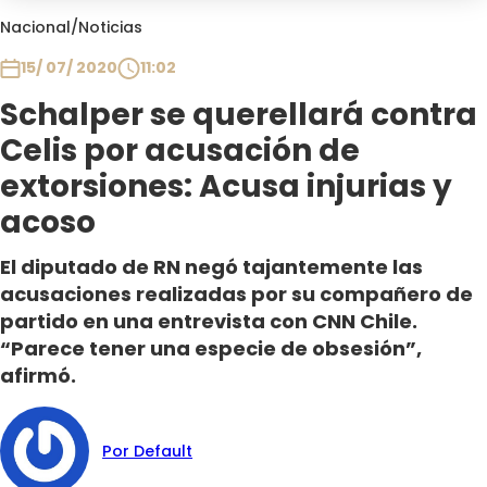
Club De La Comedia
Nacional
/
Noticias
Contigo en Directo
15/ 07/ 2020
11:02
Plan Perfecto
Schalper se querellará contra
El Tiempo
Celis por acusación de
Sabingo
Todos Los Programas
extorsiones: Acusa injurias y
acoso
El diputado de RN negó tajantemente las
acusaciones realizadas por su compañero de
partido en una entrevista con CNN Chile.
“Parece tener una especie de obsesión”,
afirmó.
Por Default