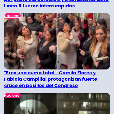
Línea 5 fueron interrumpidas
Nacional
"Eres una cuma total": Camila Flores y
Fabiola Campillai protagonizan fuerte
cruce en pasillos del Congreso
Nacional