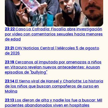
23:22
Caso La Cofradía: Fiscalía abre investigación
por video con comentarios sexuales hacia menores
de edad
23:21
CHV Noticias Central | Miércoles 5 de agosto
de 2026
23:19
Cercanos al imputado por amenazas a niños
en Vitacura revelan nuevos antecedentes: Acusan
episodios de "bullying"
23:14
El tierno viral de Hansel y Charlotte: La historia
de los niños que buscan compañeros de curso en
Molina
23:13
Los dieron de alta y nadie los fue a buscar: Mil
pacientes abandonados viven en hospitales