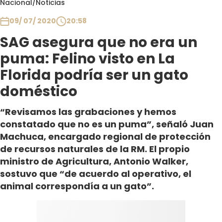
Nacional
/
Noticias
Club De La Comedia
Contigo en Directo
09/ 07/ 2020
20:58
Plan Perfecto
SAG asegura que no era un
El Tiempo
puma: Felino visto en La
Sabingo
Florida podría ser un gato
Todos Los Programas
doméstico
“Revisamos las grabaciones y hemos
constatado que no es un puma”, señaló Juan
Machuca, encargado regional de protección
de recursos naturales de la RM. El propio
ministro de Agricultura, Antonio Walker,
sostuvo que “de acuerdo al operativo, el
animal correspondía a un gato”.