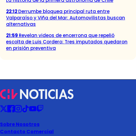
La historia de la primera astrónoma de Chile
22:12
Derrumbe bloquea principal ruta entre
Valparaíso y Viña del Mar: Automovilistas buscan
alternativas
21:59
Revelan videos de encerrona que repelió
escolta de Luis Cordero: Tres imputados quedaron
en prisión preventiva
Sobre Nosotros
Contacto Comercial