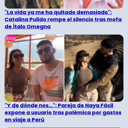
"La vida ya me ha quitado demasiado":
Catalina Pulido rompe el silencio tras mofa
de Ítalo Omegna
Show
"Y de dónde nos...": Pareja de Naya Fácil
expone a usuario tras polémica por gastos
en viaje a Perú