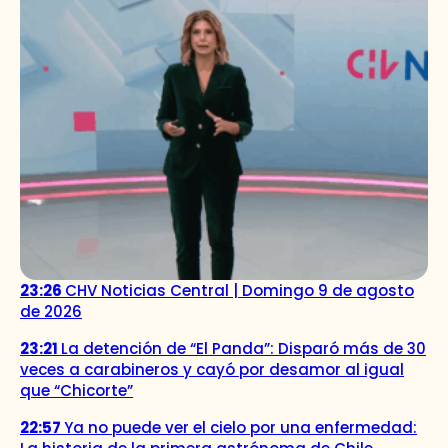
23:26
CHV Noticias Central | Domingo 9 de agosto
de 2026
23:21
La detención de “El Panda”: Disparó más de 30
veces a carabineros y cayó por desamor al igual
que “Chicorte”
22:57
Ya no puede ver el cielo por una enfermedad: