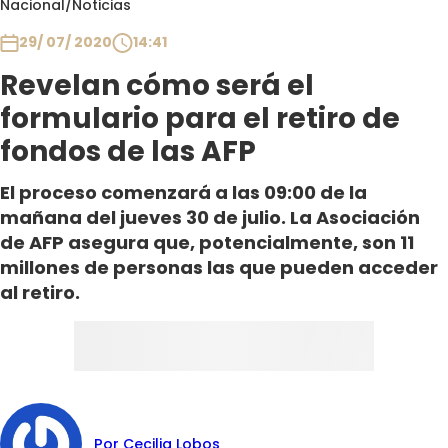
Nacional
/
Noticias
Club De La Comedia
Contigo en Directo
29/ 07/ 2020
14:41
Plan Perfecto
Revelan cómo será el
El Tiempo
formulario para el retiro de
Sabingo
fondos de las AFP
Todos Los Programas
El proceso comenzará a las 09:00 de la
mañana del jueves 30 de julio. La Asociación
de AFP asegura que, potencialmente, son 11
millones de personas las que pueden acceder
al retiro.
Por Cecilia Lobos