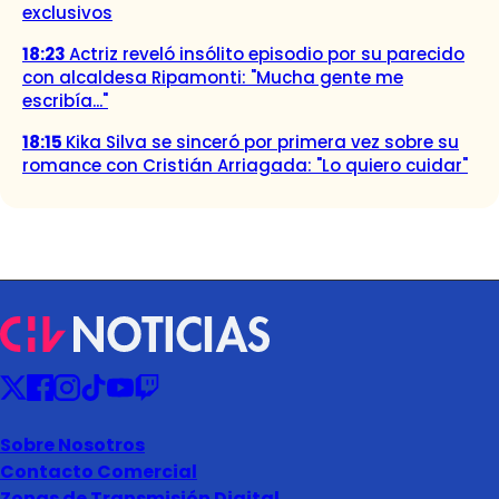
exclusivos
18:23
Actriz reveló insólito episodio por su parecido
con alcaldesa Ripamonti: "Mucha gente me
escribía..."
18:15
Kika Silva se sinceró por primera vez sobre su
romance con Cristián Arriagada: "Lo quiero cuidar"
Sobre Nosotros
Contacto Comercial
Zonas de Transmisión Digital