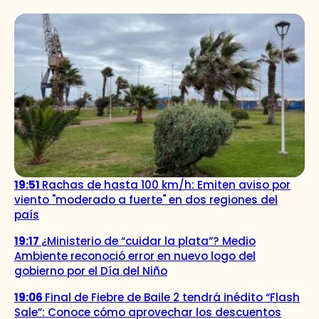
19:51
Rachas de hasta 100 km/h: Emiten aviso por
viento "moderado a fuerte" en dos regiones del
país
19:17
¿Ministerio de “cuidar la plata”? Medio
Ambiente reconoció error en nuevo logo del
gobierno por el Día del Niño
19:06
Final de Fiebre de Baile 2 tendrá inédito “Flash
Sale”: Conoce cómo aprovechar los descuentos