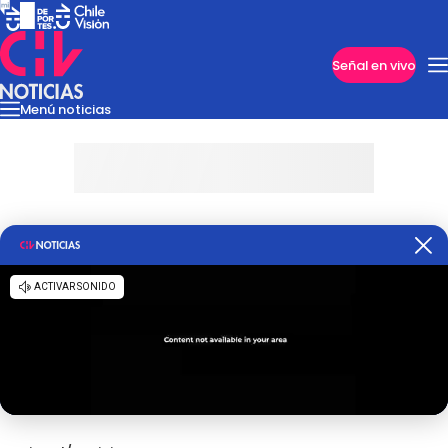
Imperdibles
Señal en vivo
Menú noticias
Internacional
Reportajes
Cazanoticias
Economía
Casos poli
Nacional
Programas