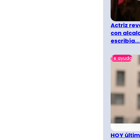
Actriz rev
con alcal
escribía...
Te ayuda
HOY últim