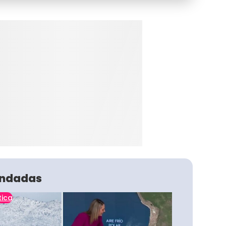
ndadas
tica