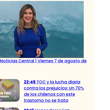
Noticias Central | Viernes 7 de agosto de
22:49
TOC y la lucha diaria
contra los prejuicios: Un 70%
de los chilenos con este
trastorno no se trata