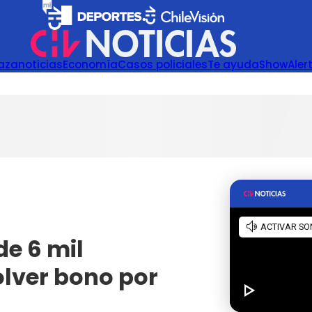
azanoticias
Economía
Casos policiales
Te ayuda
Show
Aler
e 6 mil
lver bono por