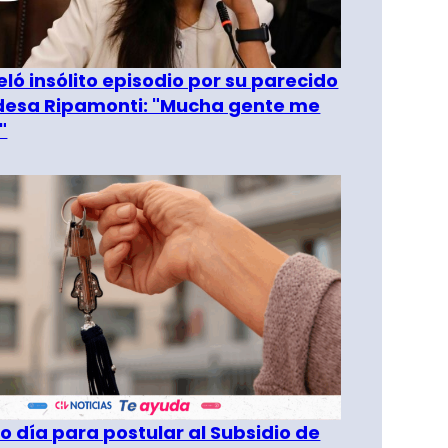
eló insólito episodio por su parecido
desa Ripamonti: "Mucha gente me
"
o día para postular al Subsidio de