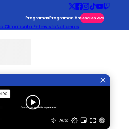
Programas
Programación
Señal en vivo
ta Climática
La Entrevista
Noticieros