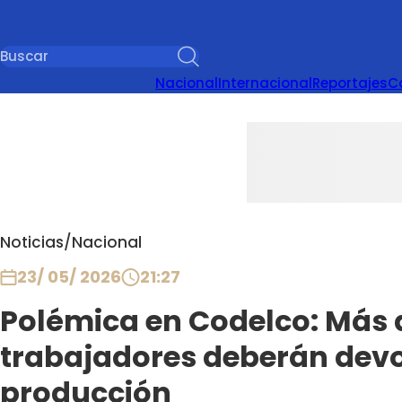
Nacional
Internacional
Reportajes
C
Noticias
/
Nacional
23/ 05/ 2026
21:27
Polémica en Codelco: Más d
trabajadores deberán devo
producción