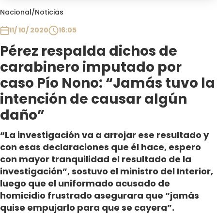
Club De La Comedia
Nacional
/
Noticias
Contigo en Directo
11/ 10/ 2020
16:05
Plan Perfecto
Pérez respalda dichos de
El Tiempo
carabinero imputado por
Sabingo
Todos Los Programas
caso Pío Nono: “Jamás tuvo la
intención de causar algún
daño”
“La investigación va a arrojar ese resultado y
con esas declaraciones que él hace, espero
con mayor tranquilidad el resultado de la
investigación”, sostuvo el ministro del Interior,
luego que el uniformado acusado de
homicidio frustrado asegurara que “jamás
quise empujarlo para que se cayera”.