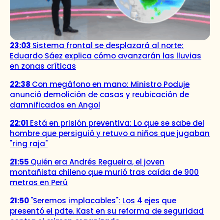
23:03
Sistema frontal se desplazará al norte:
Eduardo Sáez explica cómo avanzarán las lluvias
en zonas críticas
22:38
Con megáfono en mano: Ministro Poduje
anunció demolición de casas y reubicación de
damnificados en Angol
22:01
Está en prisión preventiva: Lo que se sabe del
hombre que persiguió y retuvo a niños que jugaban
"ring raja"
21:55
Quién era Andrés Regueira, el joven
montañista chileno que murió tras caída de 900
metros en Perú
21:50
"Seremos implacables": Los 4 ejes que
presentó el pdte. Kast en su reforma de seguridad