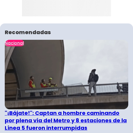
Recomendadas
Nacional
"¡Bájate!": Captan a hombre caminando
por plena vía del Metro y 8 estaciones de la
Línea 5 fueron interrumpidas