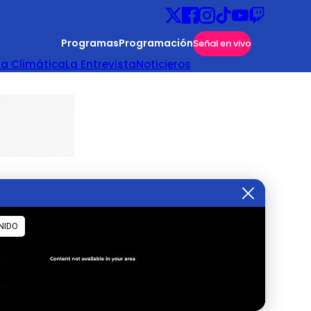
Programas
Programación
Señal en vivo
ta Climática
La Entrevista
Noticieros