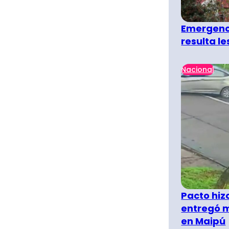
Emergenci
resulta l
Nacional
Pacto hiz
entregó m
en Maipú