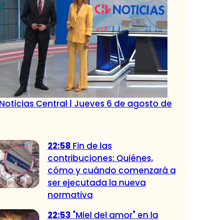
Noticias Central | Jueves 6 de agosto de
22:58
Fin de las
contribuciones: Quiénes,
cómo y cuándo comenzará a
ser ejecutada la nueva
normativa
22:53
"Miel del amor" en la