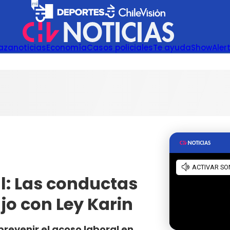
azanoticias
Economía
Casos policiales
Te ayuda
Show
Aler
l: Las conductas
ajo con Ley Karin
revenir el acoso laboral en