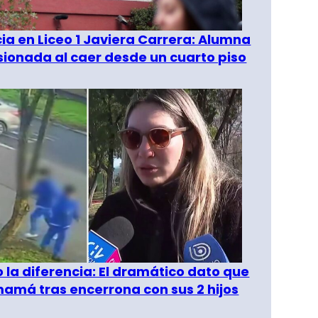
a en Liceo 1 Javiera Carrera: Alumna
esionada al caer desde un cuarto piso
o la diferencia: El dramático dato que
amá tras encerrona con sus 2 hijos