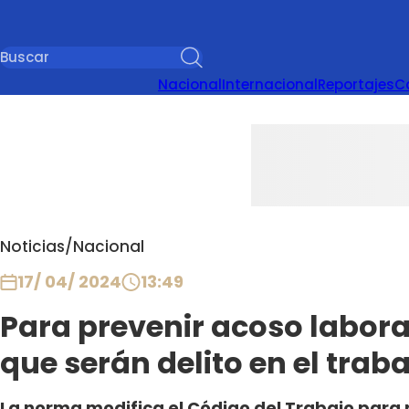
Nacional
Internacional
Reportajes
C
Noticias
/
Nacional
17/ 04/ 2024
13:49
Para prevenir acoso labora
que serán delito en el trab
La norma modifica el Código del Trabajo para p