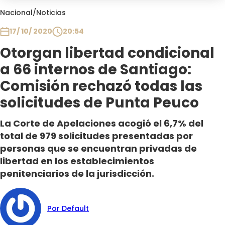
Club De La Comedia
Nacional
/
Noticias
Contigo en Directo
17/ 10/ 2020
20:54
Plan Perfecto
Otorgan libertad condicional
El Tiempo
a 66 internos de Santiago:
Sabingo
Todos Los Programas
Comisión rechazó todas las
solicitudes de Punta Peuco
La Corte de Apelaciones acogió el 6,7% del
total de 979 solicitudes presentadas por
personas que se encuentran privadas de
libertad en los establecimientos
penitenciarios de la jurisdicción.
Por Default