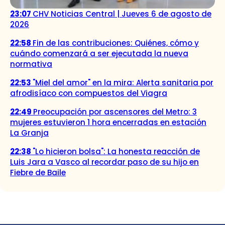
23:07
CHV Noticias Central | Jueves 6 de agosto de
2026
22:58
Fin de las contribuciones: Quiénes, cómo y
cuándo comenzará a ser ejecutada la nueva
normativa
22:53
"Miel del amor" en la mira: Alerta sanitaria por
afrodisíaco con compuestos del Viagra
22:49
Preocupación por ascensores del Metro: 3
mujeres estuvieron 1 hora encerradas en estación
La Granja
22:38
"Lo hicieron bolsa": La honesta reacción de
Luis Jara a Vasco al recordar paso de su hijo en
Fiebre de Baile