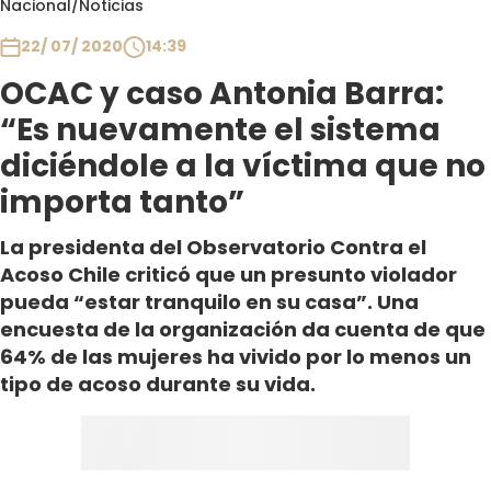
Nacional
/
Noticias
Club De La Comedia
Contigo en Directo
22/ 07/ 2020
14:39
Plan Perfecto
OCAC y caso Antonia Barra:
El Tiempo
“Es nuevamente el sistema
Sabingo
diciéndole a la víctima que no
Todos Los Programas
importa tanto”
La presidenta del Observatorio Contra el
Acoso Chile criticó que un presunto violador
pueda “estar tranquilo en su casa”. Una
encuesta de la organización da cuenta de que
64% de las mujeres ha vivido por lo menos un
tipo de acoso durante su vida.