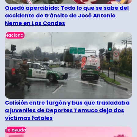
Quedó apercibido: Todo lo que se sabe del
accidente de tránsito de José Antonio
Neme en Las Condes
Nacional
Colisión entre furgón y bus que trasladaba
a juveniles de Deportes Temuco deja dos
víctimas fatales
Te ayuda