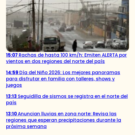
15:07
Rachas de hasta 100 km/h: Emiten ALERTA por
vientos en dos regiones del norte del país
14:59
Día del Niño 2026: Los mejores panoramas
para disfrutar en familia con talleres, shows y
juegos
13:13
Seguidilla de sismos se registra en el norte del
país
13:10
Anuncian lluvias en zona norte: Revisa las
regiones que esperan precipitaciones durante la
próxima semana