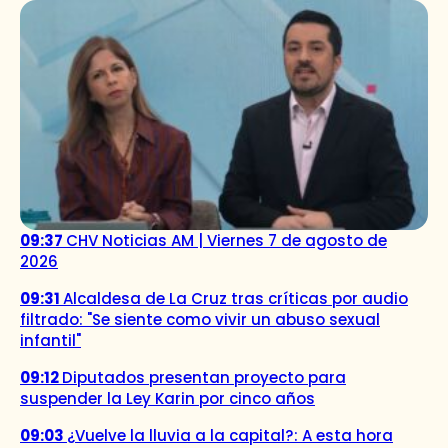
09:37
CHV Noticias AM | Viernes 7 de agosto de
2026
09:31
Alcaldesa de La Cruz tras críticas por audio
filtrado: "Se siente como vivir un abuso sexual
infantil"
09:12
Diputados presentan proyecto para
suspender la Ley Karin por cinco años
09:03
¿Vuelve la lluvia a la capital?: A esta hora