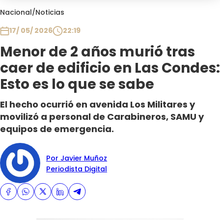
Club De La Comedia
Nacional
/
Noticias
Contigo en Directo
17/ 05/ 2026
22:19
Plan Perfecto
Menor de 2 años murió tras
El Tiempo
caer de edificio en Las Condes:
Sabingo
Todos Los Programas
Esto es lo que se sabe
El hecho ocurrió en avenida Los Militares y
movilizó a personal de Carabineros, SAMU y
equipos de emergencia.
Por Javier Muñoz
Periodista Digital