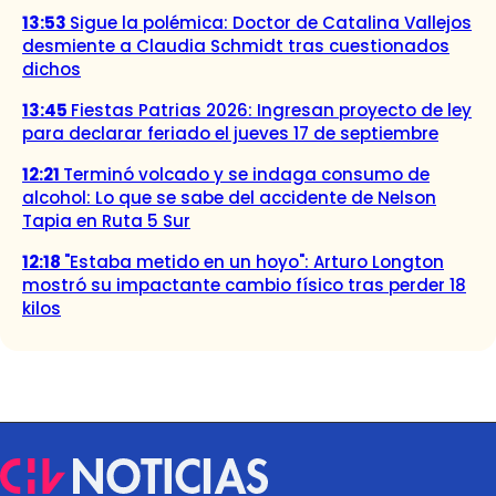
13:53
Sigue la polémica: Doctor de Catalina Vallejos
desmiente a Claudia Schmidt tras cuestionados
dichos
13:45
Fiestas Patrias 2026: Ingresan proyecto de ley
para declarar feriado el jueves 17 de septiembre
12:21
Terminó volcado y se indaga consumo de
alcohol: Lo que se sabe del accidente de Nelson
Tapia en Ruta 5 Sur
12:18
"Estaba metido en un hoyo": Arturo Longton
mostró su impactante cambio físico tras perder 18
kilos