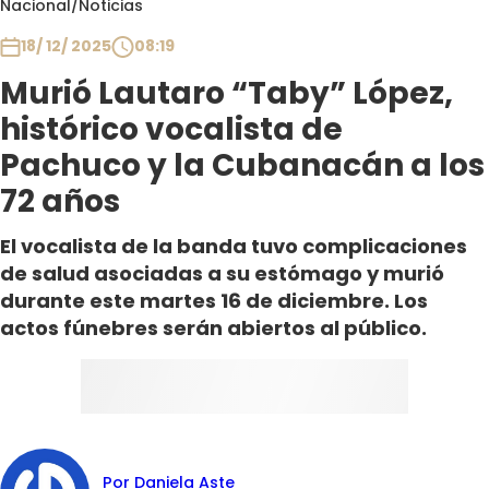
Nacional
/
Noticias
Club De La Comedia
Contigo en Directo
18/ 12/ 2025
08:19
Plan Perfecto
Murió Lautaro “Taby” López,
El Tiempo
histórico vocalista de
Sabingo
Pachuco y la Cubanacán a los
Todos Los Programas
72 años
El vocalista de la banda tuvo complicaciones
de salud asociadas a su estómago y murió
durante este martes 16 de diciembre. Los
actos fúnebres serán abiertos al público.
Por Daniela Aste