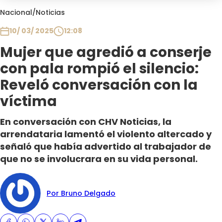
Club De La Comedia
Nacional
/
Noticias
Contigo en Directo
10/ 03/ 2025
12:08
Plan Perfecto
Mujer que agredió a conserje
El Tiempo
con pala rompió el silencio:
Sabingo
Todos Los Programas
Reveló conversación con la
víctima
En conversación con CHV Noticias, la
arrendataria lamentó el violento altercado y
señaló que había advertido al trabajador de
que no se involucrara en su vida personal.
Por Bruno Delgado