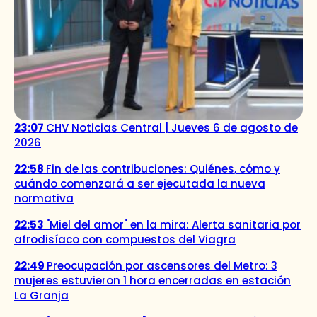
23:07
CHV Noticias Central | Jueves 6 de agosto de
2026
22:58
Fin de las contribuciones: Quiénes, cómo y
cuándo comenzará a ser ejecutada la nueva
normativa
22:53
"Miel del amor" en la mira: Alerta sanitaria por
afrodisíaco con compuestos del Viagra
22:49
Preocupación por ascensores del Metro: 3
mujeres estuvieron 1 hora encerradas en estación
La Granja