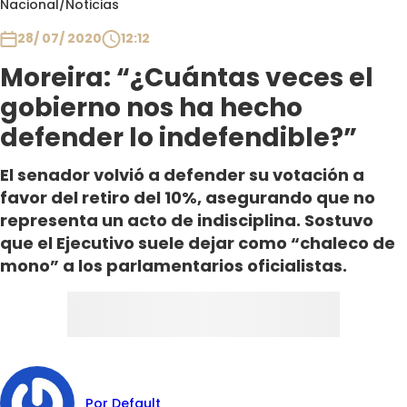
Nacional
/
Noticias
Club De La Comedia
Contigo en Directo
28/ 07/ 2020
12:12
Plan Perfecto
Moreira: “¿Cuántas veces el
El Tiempo
gobierno nos ha hecho
Sabingo
defender lo indefendible?”
Todos Los Programas
El senador volvió a defender su votación a
favor del retiro del 10%, asegurando que no
representa un acto de indisciplina. Sostuvo
que el Ejecutivo suele dejar como “chaleco de
mono” a los parlamentarios oficialistas.
Por Default