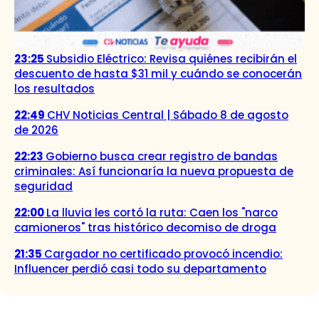
23:25
Subsidio Eléctrico: Revisa quiénes recibirán el
descuento de hasta $31 mil y cuándo se conocerán
los resultados
22:49
CHV Noticias Central | Sábado 8 de agosto
de 2026
22:23
Gobierno busca crear registro de bandas
criminales: Así funcionaría la nueva propuesta de
seguridad
22:00
La lluvia les cortó la ruta: Caen los "narco
camioneros" tras histórico decomiso de droga
21:35
Cargador no certificado provocó incendio:
Influencer perdió casi todo su departamento