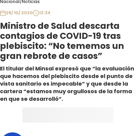
Nacional
/
Noticias
Club De La Comedia
Contigo en Directo
26/ 10/ 2020
13:34
Plan Perfecto
Ministro de Salud descarta
El Tiempo
contagios de COVID-19 tras
Sabingo
plebiscito: “No tememos un
Todos Los Programas
gran rebrote de casos”
El titular del Minsal expresó que “la evaluación
que hacemos del plebiscito desde el punto de
vista sanitario es impecable” y que desde la
cartera “estamos muy orgullosos de la forma
en que se desarrolló”.