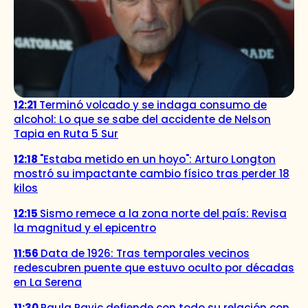
12:21
Terminó volcado y se indaga consumo de
alcohol: Lo que se sabe del accidente de Nelson
Tapia en Ruta 5 Sur
12:18
"Estaba metido en un hoyo": Arturo Longton
mostró su impactante cambio físico tras perder 18
kilos
12:15
Sismo remece a la zona norte del país: Revisa
la magnitud y el epicentro
11:56
Data de 1926: Tras temporales vecinos
redescubren puente que estuvo oculto por décadas
en La Serena
11:30
Paula Pavic defiende con todo su relación con