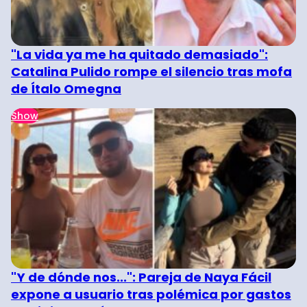
"La vida ya me ha quitado demasiado":
Catalina Pulido rompe el silencio tras mofa
de Ítalo Omegna
Show
"Y de dónde nos...": Pareja de Naya Fácil
expone a usuario tras polémica por gastos