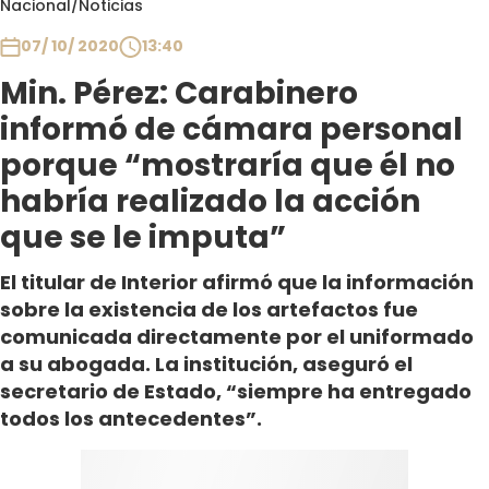
Nacional
/
Noticias
Club De La Comedia
Contigo en Directo
07/ 10/ 2020
13:40
Plan Perfecto
Min. Pérez: Carabinero
El Tiempo
informó de cámara personal
Sabingo
porque “mostraría que él no
Todos Los Programas
habría realizado la acción
que se le imputa”
El titular de Interior afirmó que la información
sobre la existencia de los artefactos fue
comunicada directamente por el uniformado
a su abogada. La institución, aseguró el
secretario de Estado, “siempre ha entregado
todos los antecedentes”.