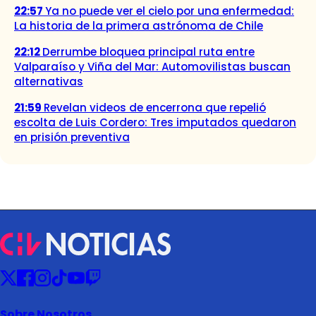
22:57
Ya no puede ver el cielo por una enfermedad:
La historia de la primera astrónoma de Chile
22:12
Derrumbe bloquea principal ruta entre
Valparaíso y Viña del Mar: Automovilistas buscan
alternativas
21:59
Revelan videos de encerrona que repelió
escolta de Luis Cordero: Tres imputados quedaron
en prisión preventiva
Sobre Nosotros