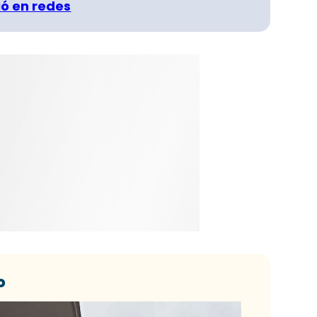
ó en redes
o