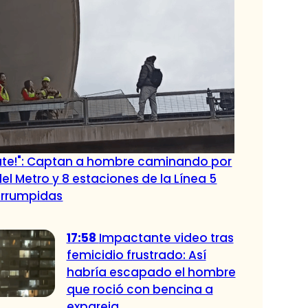
jate!": Captan a hombre caminando por
del Metro y 8 estaciones de la Línea 5
errumpidas
17:58
Impactante video tras
femicidio frustrado: Así
habría escapado el hombre
que roció con bencina a
expareja