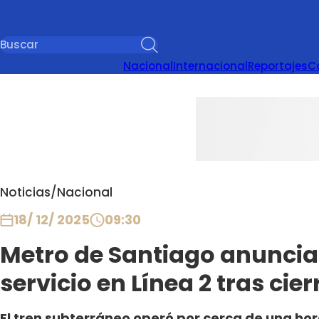
Nacional
Internacional
Reportajes
C
Noticias
/
Nacional
18/ 12/ 2025
09:30
Metro de Santiago anuncia
servicio en Línea 2 tras cie
El tren subterráneo operó por cerca de una h