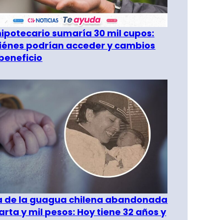
hipotecario sumaría 30 mil cupos:
iénes podrían acceder y cambios
 beneficio
ia de la guagua chilena abandonada
arta y mil pesos: Hoy tiene 32 años y