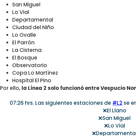
San Miguel
Lo Vial
Departamental
Ciudad del Niño
Lo Ovalle
El Parrón
La Cisterna
El Bosque
Observatorio
Copa Lo Martínez
Hospital El Pino
Por ello,
la Línea 2 solo funcionó entre Vespucio Nor
07:26 hrs. Las siguientes estaciones de
#L2
se en
❌El Llano
❌San Miguel
❌Lo Vial
❌Departamenta