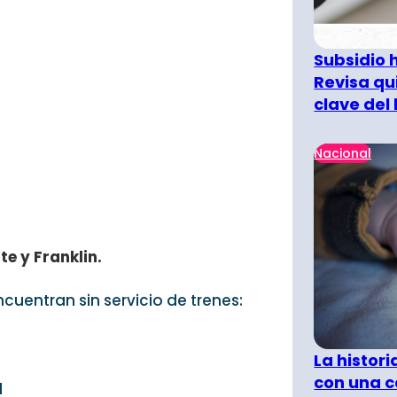
Subsidio 
Revisa qu
clave del
Nacional
te y Franklin.
cuentran sin servicio de trenes:
La histor
con una c
l