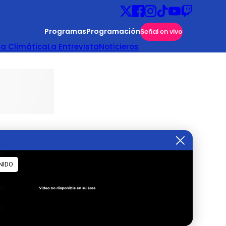
Programas
Programación
Señal en vivo
ta Climática
La Entrevista
Noticieros