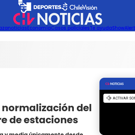
azanoticias
Economía
Casos policiales
Te ayuda
Show
Aler
 normalización del
rre de estaciones
ora y media únicamente desde