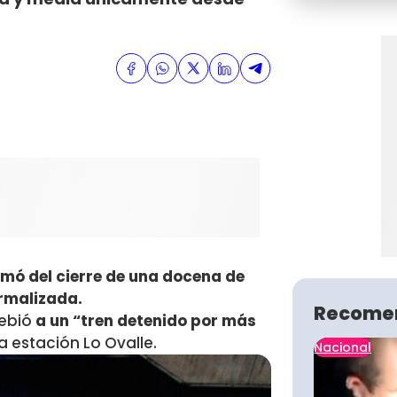
rmó del cierre de una docena de
ormalizada.
Recome
debió
a un “tren detenido por más
 estación Lo Ovalle.
Nacional