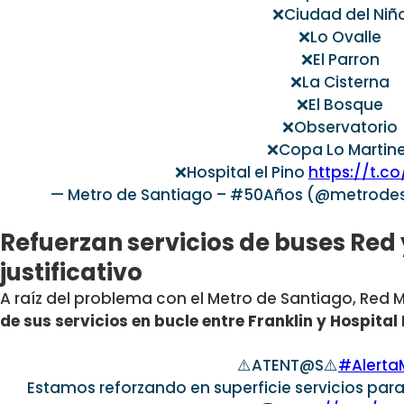
❌Ciudad del Niñ
❌Lo Ovalle
❌El Parron
❌La Cisterna
❌El Bosque
❌Observatorio
❌Copa Lo Martin
❌Hospital el Pino
https://t.c
— Metro de Santiago – #50Años (@metrode
Refuerzan servicios de buses Red
justificativo
A raíz del problema con el Metro de Santiago, Red 
de sus servicios en bucle entre Franklin y Hospital E
⚠️ATENT@S⚠️
#Alerta
Estamos reforzando en superficie servicios para