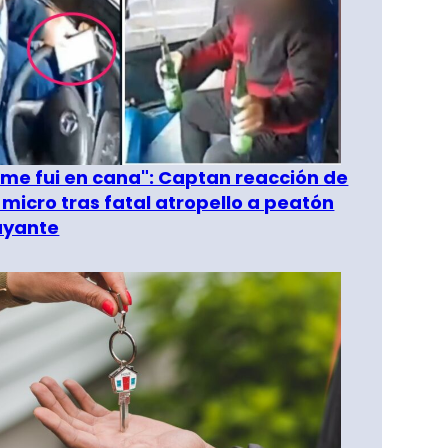
 me fui en cana": Captan reacción de
 micro tras fatal atropello a peatón
ayante