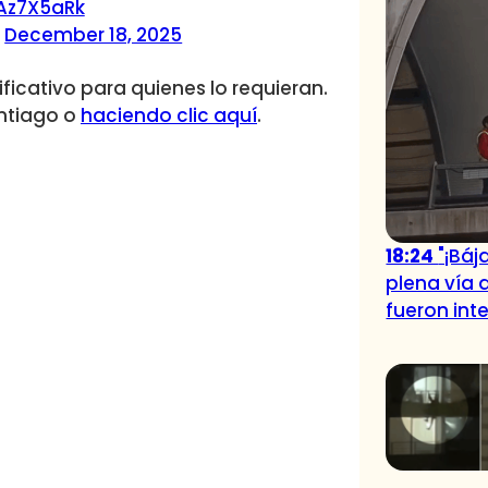
GAz7X5aRk
)
December 18, 2025
ificativo para quienes lo requieran.
antiago o
haciendo clic aquí
.
18:24
"¡Bá
plena vía 
fueron int