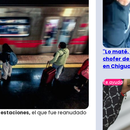
"Lo maté,
chofer de
en Chigu
Te ayuda
s estaciones,
el que fue reanudado