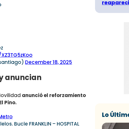
reapareci
o
ez
o/XZ3TG5zKoo
santiago)
December 18, 2025
 y anuncian
Movilidad
anunció el reforzamiento
l Pino.
Lo Últim
Metro
lelos. Bucle FRANKLIN – HOSPITAL