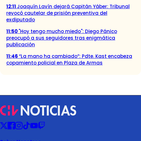
12:11
Joaquín Lavín dejará Capitán Yáber: Tribunal
revocó cautelar de prisión preventiva del
exdiputado
11:50
"Hoy tengo mucho miedo": Diego Pánico
preocupó a sus seguidores tras enigmática
publicación
11:46
“La mano ha cambiado”: Pdte. Kast encabeza
copamiento policial en Plaza de Armas