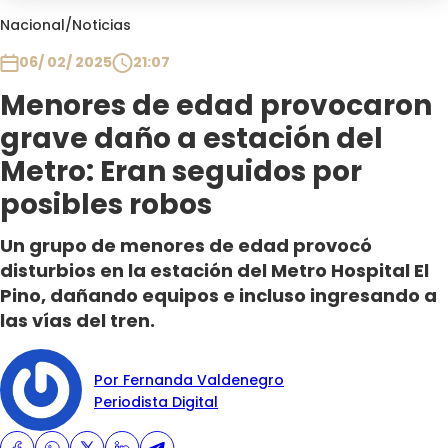
Club De La Comedia
Nacional
/
Noticias
Contigo en Directo
06/ 02/ 2025
21:07
Plan Perfecto
Menores de edad provocaron
El Tiempo
grave daño a estación del
Sabingo
Todos Los Programas
Metro: Eran seguidos por
posibles robos
Un grupo de menores de edad provocó
disturbios en la estación del Metro Hospital El
Pino, dañando equipos e incluso ingresando a
las vías del tren.
Por Fernanda Valdenegro
Periodista Digital