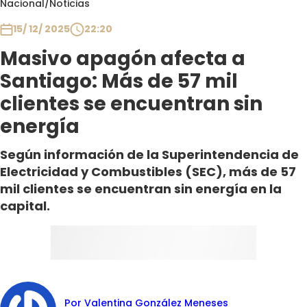
Nacional
/
Noticias
Club De La Comedia
Contigo en Directo
15/ 12/ 2025
22:20
Plan Perfecto
Masivo apagón afecta a
El Tiempo
Santiago: Más de 57 mil
Sabingo
clientes se encuentran sin
Todos Los Programas
energía
Según información de la Superintendencia de
Electricidad y Combustibles (SEC), más de 57
mil clientes se encuentran sin energía en la
capital.
Por Valentina González Meneses