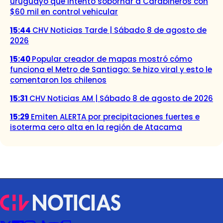
uruguayo que intentó sobornar a Carabineros con
$60 mil en control vehicular
15:44
CHV Noticias Tarde | Sábado 8 de agosto de
2026
15:40
Popular creador de mapas mostró cómo
funciona el Metro de Santiago: Se hizo viral y esto le
comentaron los chilenos
15:31
CHV Noticias AM | Sábado 8 de agosto de 2026
15:29
Emiten ALERTA por precipitaciones fuertes e
isoterma cero alta en la región de Atacama