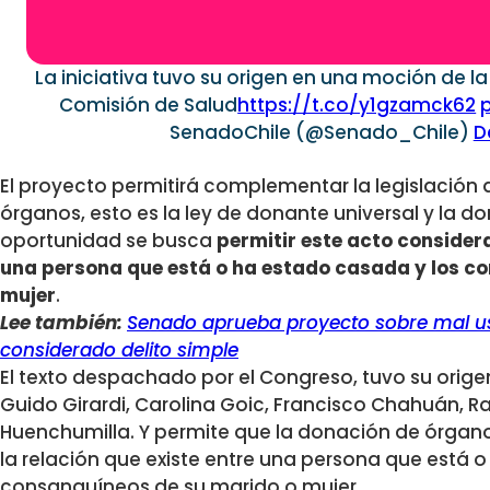
La iniciativa tuvo su origen en una moción de l
Comisión de Salud
https://t.co/y1gzamck62
SenadoChile (@Senado_Chile)
D
El proyecto permitirá complementar la legislación 
órganos, esto es la ley de donante universal y la d
oportunidad se busca
permitir este acto considera
una persona que está o ha estado casada y los c
mujer
.
Lee también:
Senado aprueba proyecto sobre mal uso
considerado delito simple
El texto despachado por el Congreso, tuvo su orig
Guido Girardi, Carolina Goic, Francisco Chahuán, R
Huenchumilla. Y permite que la donación de órgan
la relación que existe entre una persona que está 
consanguíneos de su marido o mujer.