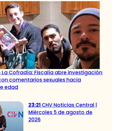
 La Cofradía: Fiscalía abre investigación
con comentarios sexuales hacia
de edad
23:21
CHV Noticias Central |
Miércoles 5 de agosto de
2026