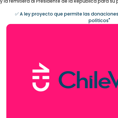
y la remitiera al Presidente de la República para s
✅ A ley proyecto que permite las donaciones
políticos"