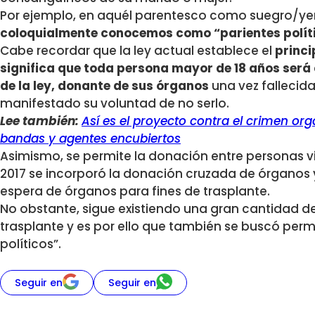
Por ejemplo, en aquél parentesco como suegro/ye
coloquialmente conocemos como “parientes polít
Cabe recordar que la ley actual establece el
princi
significa que toda persona mayor de 18 años será 
de la ley, donante de sus órganos
una vez fallecid
manifestado su voluntad de no serlo.
Lee también:
Así es el proyecto contra el crimen orga
bandas y agentes encubiertos
Asimismo, se permite la donación entre personas v
2017 se incorporó la donación cruzada de órganos y 
espera de órganos para fines de trasplante.
No obstante, sigue existiendo una gran cantidad d
trasplante y es por ello que también se buscó permi
políticos”.
Seguir en
Seguir en