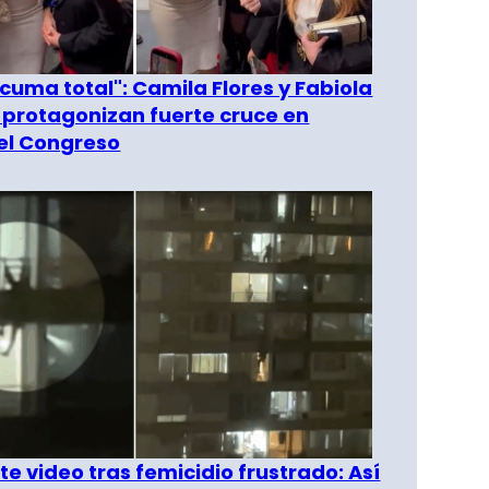
 cuma total": Camila Flores y Fabiola
 protagonizan fuerte cruce en
del Congreso
e video tras femicidio frustrado: Así