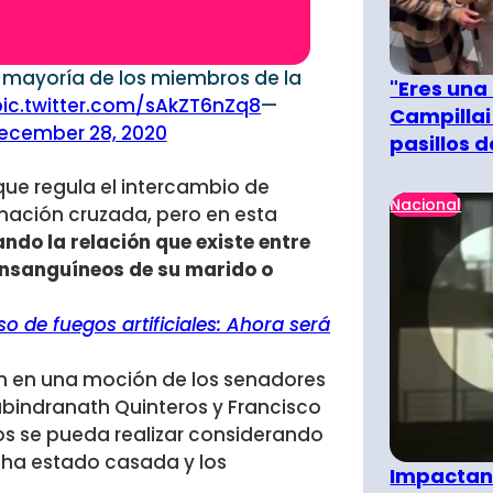
a mayoría de los miembros de la
"Eres una
pic.twitter.com/sAkZT6nZq8
—
Campillai
ecember 28, 2020
pasillos 
que regula el intercambio de
Nacional
onación cruzada, pero en esta
ndo la relación que existe entre
onsanguíneos de su marido o
 de fuegos artificiales: Ahora será
en en una moción de los senadores
abindranath Quinteros y Francisco
os se pueda realizar considerando
o ha estado casada y los
Impactant