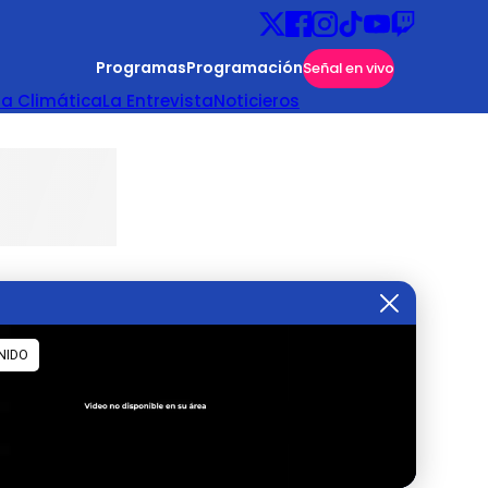
Programas
Programación
Señal en vivo
ta Climática
La Entrevista
Noticieros