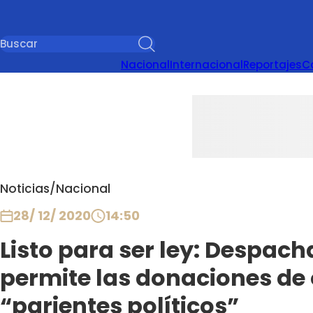
Nacional
Internacional
Reportajes
C
Noticias
/
Nacional
28/ 12/ 2020
14:50
Listo para ser ley: Despac
permite las donaciones de
“parientes políticos”