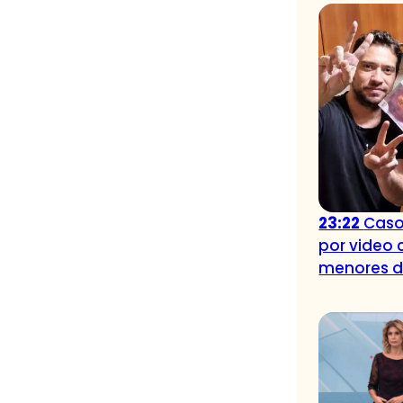
23:22
Caso
por video 
menores 