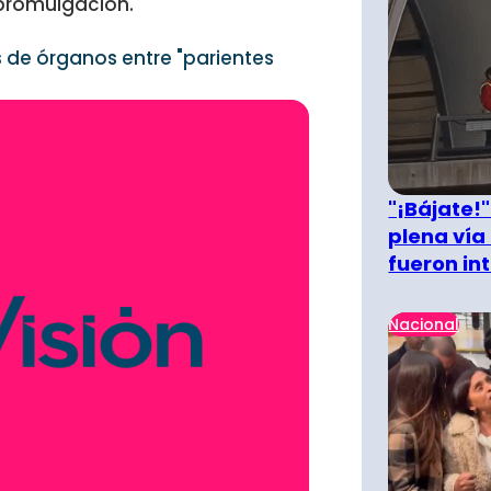
u promulgación.
 de órganos entre "parientes
"¡Bájate!
plena vía 
fueron in
Nacional