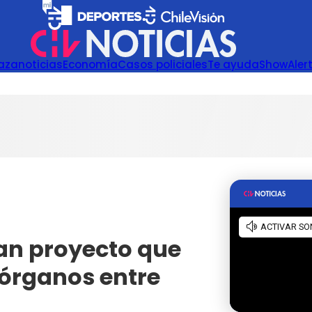
azanoticias
Economía
Casos policiales
Te ayuda
Show
Aler
han proyecto que
 órganos entre