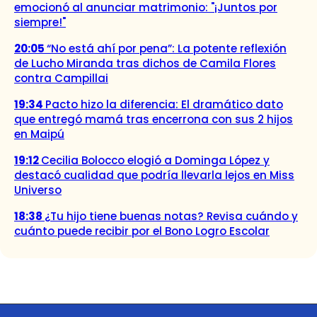
emocionó al anunciar matrimonio: "¡Juntos por
siempre!"
20:05
“No está ahí por pena”: La potente reflexión
de Lucho Miranda tras dichos de Camila Flores
contra Campillai
19:34
Pacto hizo la diferencia: El dramático dato
que entregó mamá tras encerrona con sus 2 hijos
en Maipú
19:12
Cecilia Bolocco elogió a Dominga López y
destacó cualidad que podría llevarla lejos en Miss
Universo
18:38
¿Tu hijo tiene buenas notas? Revisa cuándo y
cuánto puede recibir por el Bono Logro Escolar