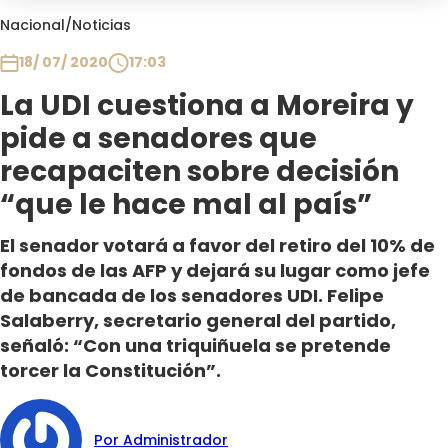
Club De La Comedia
Nacional
/
Noticias
Contigo en Directo
18/ 07/ 2020
17:03
Plan Perfecto
La UDI cuestiona a Moreira y
El Tiempo
pide a senadores que
Sabingo
Todos Los Programas
recapaciten sobre decisión
“que le hace mal al país”
El senador votará a favor del retiro del 10% de
fondos de las AFP y dejará su lugar como jefe
de bancada de los senadores UDI. Felipe
Salaberry, secretario general del partido,
señaló: “Con una triquiñuela se pretende
torcer la Constitución”.
Por Administrador