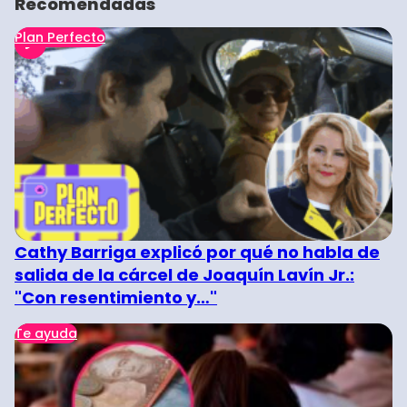
Recomendadas
Plan Perfecto
Cathy Barriga explicó por qué no habla de
salida de la cárcel de Joaquín Lavín Jr.:
"Con resentimiento y…"
Te ayuda