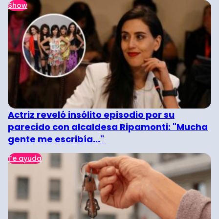
Show
Actriz reveló insólito episodio por su
parecido con alcaldesa Ripamonti: "Mucha
gente me escribía..."
Te ayuda