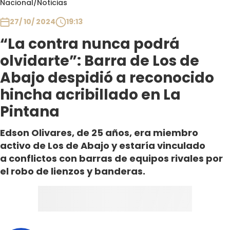
Nacional
/
Noticias
Club De La Comedia
Contigo en Directo
27/ 10/ 2024
19:13
Plan Perfecto
“La contra nunca podrá
El Tiempo
olvidarte”: Barra de Los de
Sabingo
Abajo despidió a reconocido
Todos Los Programas
hincha acribillado en La
Pintana
Edson Olivares, de 25 años, era miembro
activo de Los de Abajo y estaría vinculado
a conflictos con barras de equipos rivales por
el robo de lienzos y banderas.