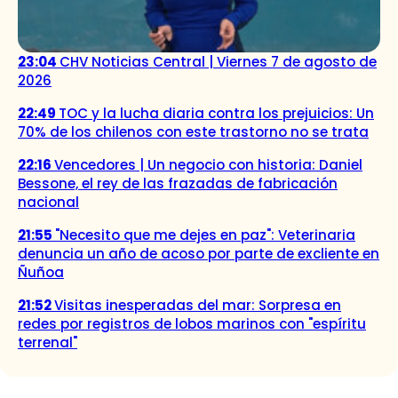
23:04
CHV Noticias Central | Viernes 7 de agosto de
2026
22:49
TOC y la lucha diaria contra los prejuicios: Un
70% de los chilenos con este trastorno no se trata
22:16
Vencedores | Un negocio con historia: Daniel
Bessone, el rey de las frazadas de fabricación
nacional
21:55
"Necesito que me dejes en paz": Veterinaria
denuncia un año de acoso por parte de excliente en
Ñuñoa
21:52
Visitas inesperadas del mar: Sorpresa en
redes por registros de lobos marinos con "espíritu
terrenal"