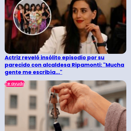
Actriz reveló insólito episodio por su
parecido con alcaldesa Ripamonti: "Mucha
gente me escribía..."
Te ayuda