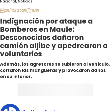
Nacional
/
Noticias
Club De La Comedia
Contigo en Directo
26/ 12/ 2025
11:35
Plan Perfecto
Indignación por ataque a
El Tiempo
Bomberos en Maule:
Sabingo
Desconocidos dañaron
Todos Los Programas
camión aljibe y apedrearon a
voluntarios
Además, los agresores se subieron al vehículo,
cortaron las mangueras y provocaron daños
en su interior.