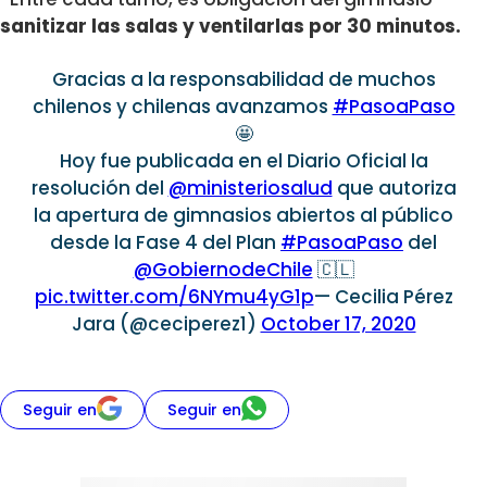
sanitizar las salas y ventilarlas por 30 minutos.
Gracias a la responsabilidad de muchos
chilenos y chilenas avanzamos
#PasoaPaso
🤩
Hoy fue publicada en el Diario Oficial la
resolución del
@ministeriosalud
que autoriza
la apertura de gimnasios abiertos al público
desde la Fase 4 del Plan
#PasoaPaso
del
@GobiernodeChile
🇨🇱
pic.twitter.com/6NYmu4yG1p
— Cecilia Pérez
Jara (@ceciperez1)
October 17, 2020
Seguir en
Seguir en