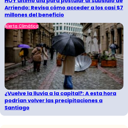
HOY último día para postular al Subsidio de
Arriendo: Revisa cómo acceder a los casi $7
millones del beneficio
Alerta Climática
¿Vuelve la lluvia a la capital?: A esta hora
podrían volver las precipitaciones a
Santiago