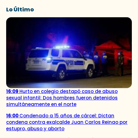
Lo Último
16:09
Hurto en colegio destapó caso de abuso
sexual infantil: Dos hombres fueron detenidos
simultáneamente en el norte
16:00
Condenado a 15 años de cárcel: Dictan
condena contra exalcalde Juan Carlos Reinao por
estupro, abuso y aborto