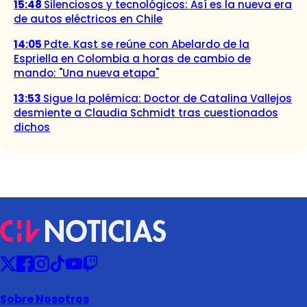
15:48
Silenciosos y tecnológicos: Así es la nueva era
de autos eléctricos en Chile
14:05
Pdte. Kast se reúne con Abelardo de la
Espriella en Colombia a horas de cambio de
mando: "Una nueva etapa"
13:53
Sigue la polémica: Doctor de Catalina Vallejos
desmiente a Claudia Schmidt tras cuestionados
dichos
Sobre Nosotros