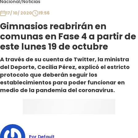
Nacional
/
Noticias
Club De La Comedia
Contigo en Directo
17/ 10/ 2020
19:56
Plan Perfecto
Gimnasios reabrirán en
El Tiempo
comunas en Fase 4 a partir de
Sabingo
este lunes 19 de octubre
Todos Los Programas
A través de su cuenta de Twitter, la ministra
del Deporte, Cecilia Pérez, explicó el estricto
protocolo que deberán seguir los
establecimientos para poder funcionar en
medio de la pandemia del coronavirus.
Por Default