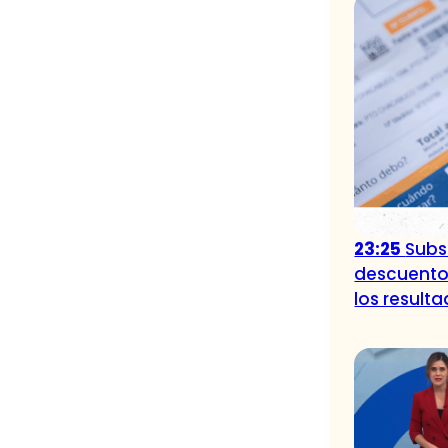
23:25
Subsi
descuento
los result