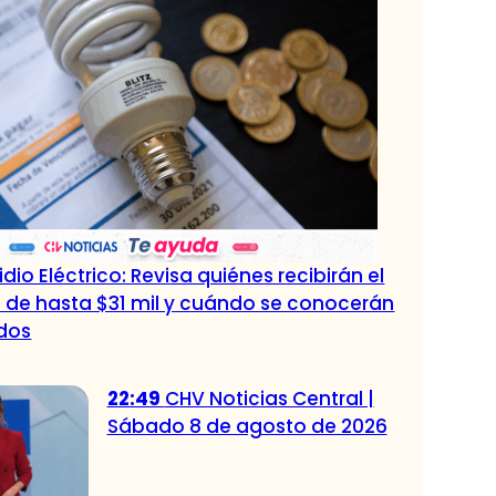
dio Eléctrico: Revisa quiénes recibirán el
 de hasta $31 mil y cuándo se conocerán
ados
22:49
CHV Noticias Central |
Sábado 8 de agosto de 2026