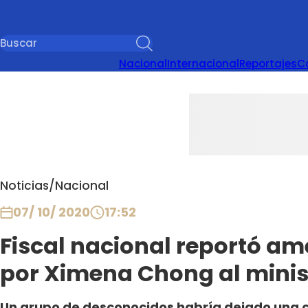
Nacional
Internacional
Reportajes
C
Noticias
/
Nacional
07/ 10/ 2020
17:52
Fiscal nacional reportó am
por Ximena Chong al minist
Un grupo de desconocidos habría dejado una c