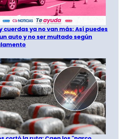
 cuerdas ya no van más: Así puedes
un auto y no ser multado según
glamento
les cortó la ruta: Caen los "narco