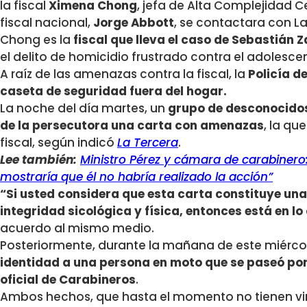
la fiscal
Ximena Chong
, jefa de Alta Complejidad Ce
fiscal nacional,
Jorge Abbott
, se contactara con L
Chong es la
fiscal que lleva el caso de Sebastián
el delito de homicidio frustrado contra el adolesce
A raíz de las amenazas contra la fiscal, la
Policía d
caseta de seguridad fuera del hogar.
La noche del día martes, un
grupo de desconocidos
de la persecutora una carta con amenazas
, la qu
fiscal, según indicó
La Tercera
.
Lee también:
Ministro Pérez y cámara de carabinero
mostraría que él no habría realizado la acción”
“Si usted considera que esta carta constituye un
integridad sicológica y física, entonces está en lo
acuerdo al mismo medio.
Posteriormente, durante la mañana de este miércole
identidad a una persona en moto que se paseó por 
oficial de Carabineros
.
Ambos hechos, que hasta el momento no tienen vi