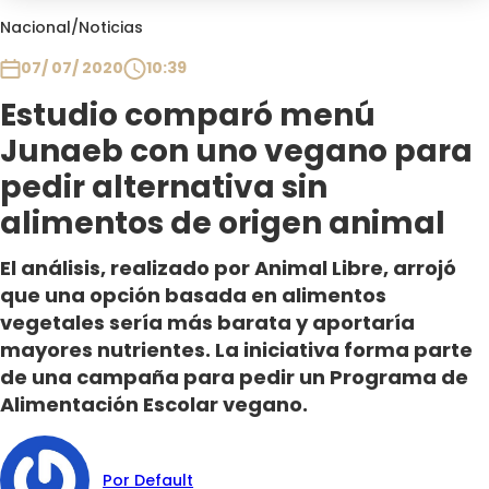
Club De La Comedia
Nacional
/
Noticias
Contigo en Directo
07/ 07/ 2020
10:39
Plan Perfecto
Estudio comparó menú
El Tiempo
Junaeb con uno vegano para
Sabingo
Todos Los Programas
pedir alternativa sin
alimentos de origen animal
El análisis, realizado por Animal Libre, arrojó
que una opción basada en alimentos
vegetales sería más barata y aportaría
mayores nutrientes. La iniciativa forma parte
de una campaña para pedir un Programa de
Alimentación Escolar vegano.
Por Default