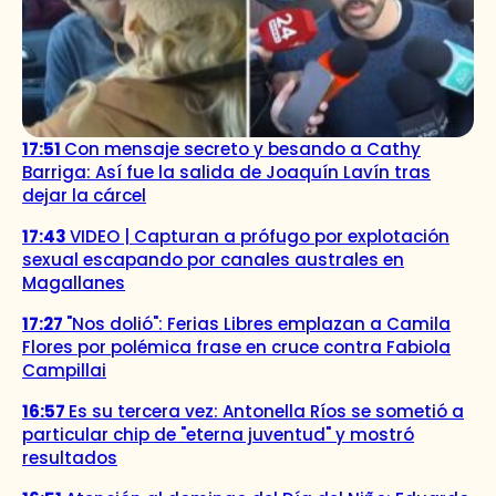
17:51
Con mensaje secreto y besando a Cathy
Barriga: Así fue la salida de Joaquín Lavín tras
dejar la cárcel
17:43
VIDEO | Capturan a prófugo por explotación
sexual escapando por canales australes en
Magallanes
17:27
"Nos dolió": Ferias Libres emplazan a Camila
Flores por polémica frase en cruce contra Fabiola
Campillai
16:57
Es su tercera vez: Antonella Ríos se sometió a
particular chip de "eterna juventud" y mostró
resultados