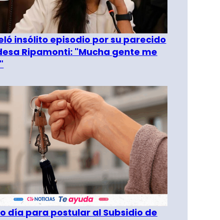
eló insólito episodio por su parecido
desa Ripamonti: "Mucha gente me
"
o día para postular al Subsidio de