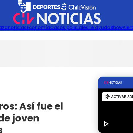
azanoticias
Economía
Casos policiales
Te ayuda
Show
Aler
s: Así fue el
de joven
s