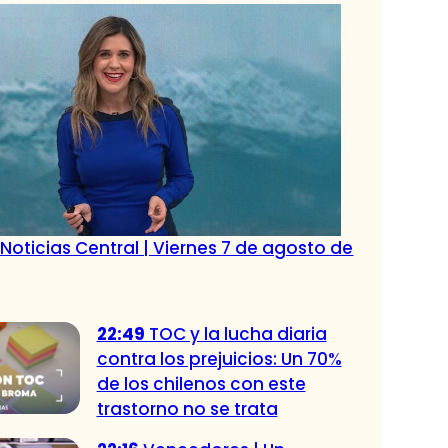
Noticias Central | Viernes 7 de agosto de
22:49
TOC y la lucha diaria
contra los prejuicios: Un 70%
de los chilenos con este
trastorno no se trata