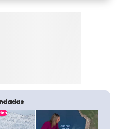
ndadas
tica