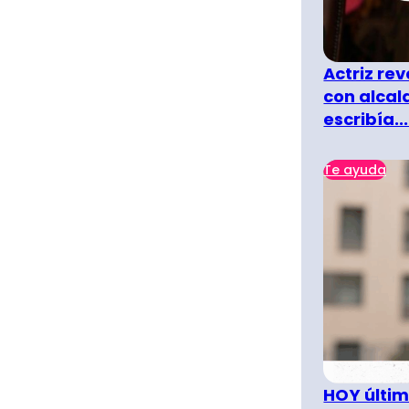
Actriz rev
con alcal
escribía...
Te ayuda
HOY últim