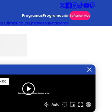
Programas
Programación
Señal en vivo
ta Climática
La Entrevista
Noticieros