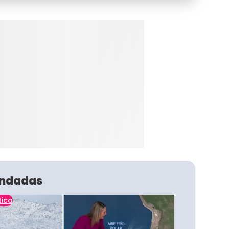
ndadas
tica