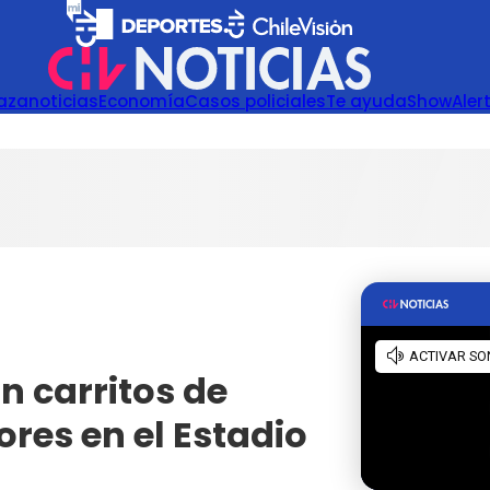
azanoticias
Economía
Casos policiales
Te ayuda
Show
Aler
n carritos de
res en el Estadio