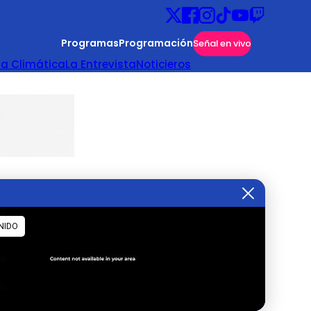
Programas
Programación
Señal en vivo
ta Climática
La Entrevista
Noticieros