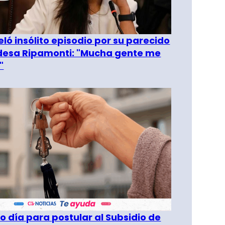
eló insólito episodio por su parecido
desa Ripamonti: "Mucha gente me
"
o día para postular al Subsidio de