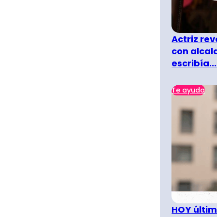
Actriz rev
con alcal
escribía...
Te ayuda
HOY últim