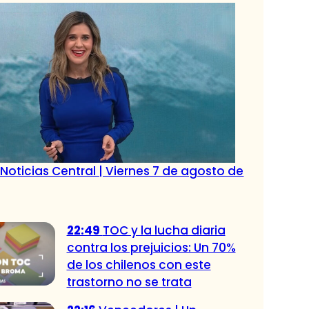
Noticias Central | Viernes 7 de agosto de
22:49
TOC y la lucha diaria
contra los prejuicios: Un 70%
de los chilenos con este
trastorno no se trata