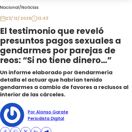
Club De La Comedia
Nacional
/
Noticias
Contigo en Directo
23/ 12/ 2025
12:43
Plan Perfecto
El testimonio que reveló
El Tiempo
presuntos pagos sexuales a
Sabingo
Todos Los Programas
gendarmes por parejas de
reos: “Si no tiene dinero…”
Un informe elaborado por Gendarmería
detalla el actuar que habrían tenido
gendarmes a cambio de favores a reclusos al
interior de las cárceles.
Por Alonso Garate
Periodista Digital