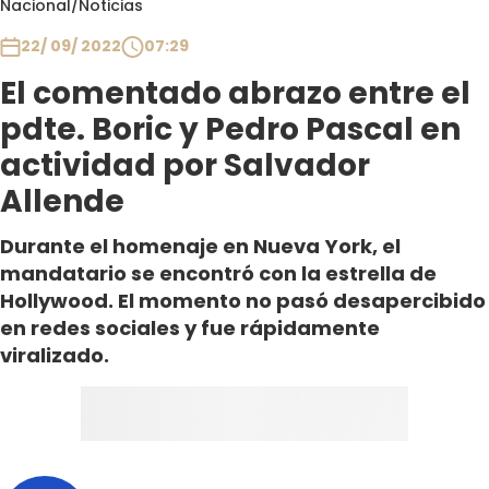
Nacional
/
Noticias
Club De La Comedia
Contigo en Directo
22/ 09/ 2022
07:29
Plan Perfecto
El comentado abrazo entre el
El Tiempo
pdte. Boric y Pedro Pascal en
Sabingo
actividad por Salvador
Todos Los Programas
Allende
Durante el homenaje en Nueva York, el
mandatario se encontró con la estrella de
Hollywood. El momento no pasó desapercibido
en redes sociales y fue rápidamente
viralizado.