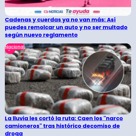
Cadenas y cuerdas ya no van más: Así
puedes remolcar un auto y no ser multado
según nuevo reglamento
Nacional
La lluvia les cortó la ruta: Caen los "narco
camioneros" tras histórico decomiso de
droga