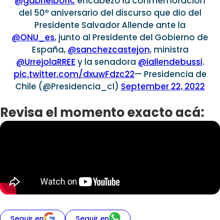
@gabrielboric
encabezó la conmemoración
del 50° aniversario del discurso que dio del
Presidente Salvador Allende ante la
@ONU_es
, junto al Presidente del Gobierno de
España,
@sanchezcastejon
, ministra
@UrrejolaRREE
y la senadora
@iallendebussi
.
pic.twitter.com/dxuwFdzc22
— Presidencia de
Chile (@Presidencia_cl)
September 22, 2022
Revisa el momento exacto acá:
Seguir en
Seguir en