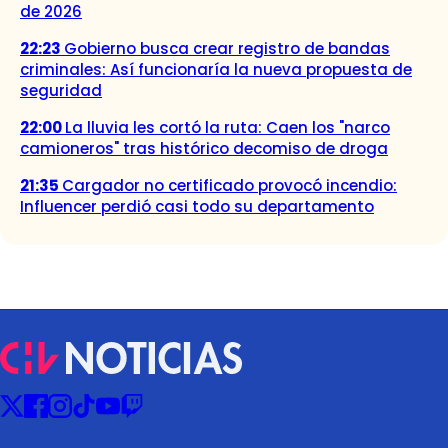
de 2026
22:23
Gobierno busca crear registro de bandas
criminales: Así funcionaría la nueva propuesta de
seguridad
22:00
La lluvia les cortó la ruta: Caen los "narco
camioneros" tras histórico decomiso de droga
21:35
Cargador no certificado provocó incendio:
Influencer perdió casi todo su departamento