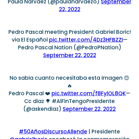
Paula Narváez (@paulanarvaezo)
September
22, 2022
Pedro Pascal meeting President Gabriel Boric!
via El Español
pic.twitter.com/4Dz3HFBZZI
—
Pedro Pascal Nation (@PedroPNation)
September 22, 2022
No sabia cuanto necesitaba esta imagen 😍
🔥
Pedro Pascal ❤️
pic.twitter.com/f8FylOL8QK
—
Cc diaz 🌳 #AlFinTengoPresidente
(@askendiaz)
September 22, 2022
#50AñosDiscursoAllende
| Presidente