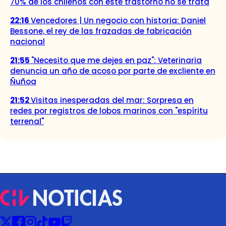
70% de los chilenos con este trastorno no se trata
22:16
Vencedores | Un negocio con historia: Daniel
Bessone, el rey de las frazadas de fabricación
nacional
21:55
"Necesito que me dejes en paz": Veterinaria
denuncia un año de acoso por parte de excliente en
Ñuñoa
21:52
Visitas inesperadas del mar: Sorpresa en
redes por registros de lobos marinos con "espíritu
terrenal"