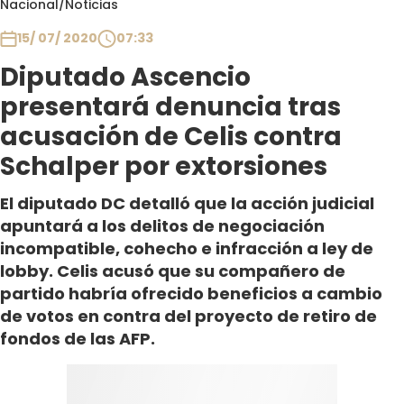
Nacional
/
Noticias
Club De La Comedia
Contigo en Directo
15/ 07/ 2020
07:33
Plan Perfecto
Diputado Ascencio
El Tiempo
presentará denuncia tras
Sabingo
acusación de Celis contra
Todos Los Programas
Schalper por extorsiones
El diputado DC detalló que la acción judicial
apuntará a los delitos de negociación
incompatible, cohecho e infracción a ley de
lobby. Celis acusó que su compañero de
partido habría ofrecido beneficios a cambio
de votos en contra del proyecto de retiro de
fondos de las AFP.