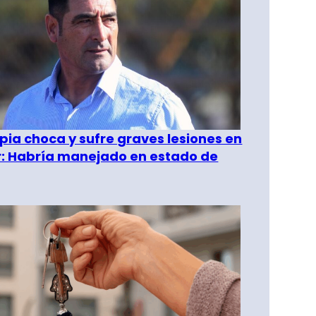
pia choca y sufre graves lesiones en
r: Habría manejado en estado de