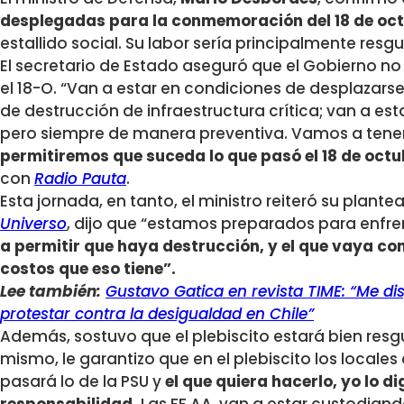
desplegadas para la conmemoración del 18 de oc
estallido social.
Su labor sería principalmente resgua
El secretario de Estado aseguró que el Gobierno no
el 18-O. “Van a estar en condiciones de desplazarse 
de destrucción de infraestructura crítica; van a es
pero siempre de manera preventiva. Vamos a tener vi
permitiremos que suceda lo que pasó el 18 de octu
con
Radio Pauta
.
Esta jornada, en tanto, el ministro reiteró su plant
Universo
, dijo que “estamos preparados para enfren
a permitir que haya destrucción, y el que vaya co
costos que eso tiene”.
Lee también:
Gustavo Gatica en revista TIME: “Me dis
protestar contra la desigualdad en Chile”
Además, sostuvo que el plebiscito estará bien resg
mismo, le garantizo que en el plebiscito los locale
pasará lo de la PSU y
el que quiera hacerlo, yo lo d