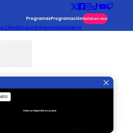
Programas
Programación
Señal en vivo
ta Climática
La Entrevista
Noticieros