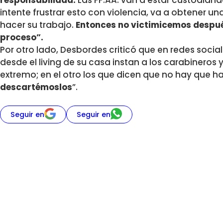
responsabilidad.
Las FF.AA. van a estar custodiand
intente frustrar esto con violencia, va a obtener un
hacer su trabajo.
Entonces no victimicemos después
proceso”.
Por otro lado, Desbordes criticó que en redes soci
desde el living de su casa instan a los carabineros 
extremo; en el otro los que dicen que no hay que 
descartémoslos
”.
Seguir en
Seguir en