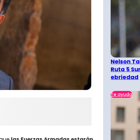
Nelson Ta
Ruta 5 Su
ebriedad
Te ayuda
 que
las Fuerzas Armadas estarán