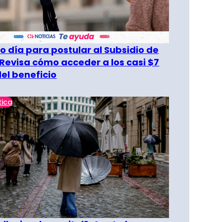
o día para postular al Subsidio de
 Revisa cómo acceder a los casi $7
del beneficio
tica