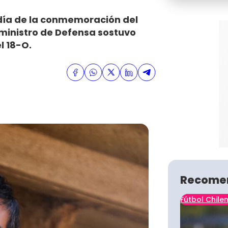
día de la conmemoración del
El ministro de Defensa sostuvo
l 18-O.
Recome
Fútbol Chile