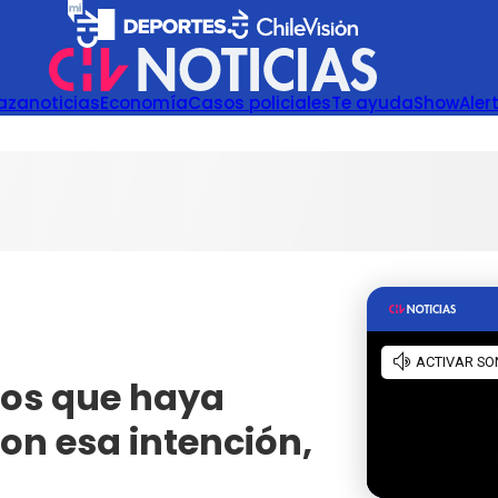
azanoticias
Economía
Casos policiales
Te ayuda
Show
Aler
mos que haya
on esa intención,