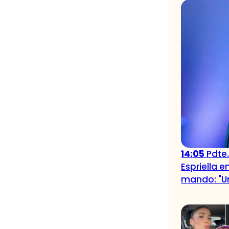
14:05
Pdte
Espriella 
mando: "U