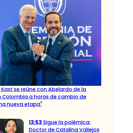
. Kast se reúne con Abelardo de la
en Colombia a horas de cambio de
na nueva etapa"
13:53
Sigue la polémica:
Doctor de Catalina Vallejos