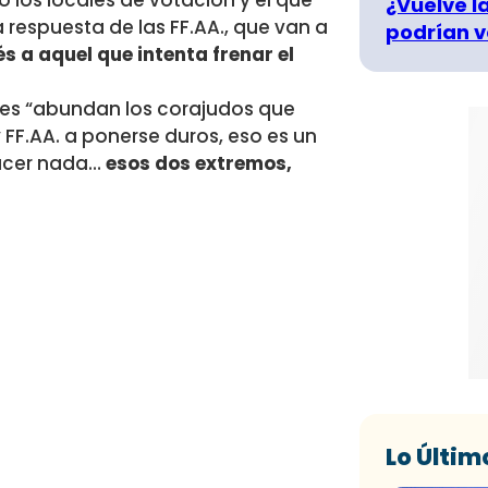
o los locales de votación y el que
¿Vuelve la
a respuesta de las FF.AA., que van a
podrían v
 a aquel que intenta frenar el
ales “abundan los corajudos que
y FF.AA. a ponerse duros, eso es un
hacer nada…
esos dos extremos,
Lo Últim