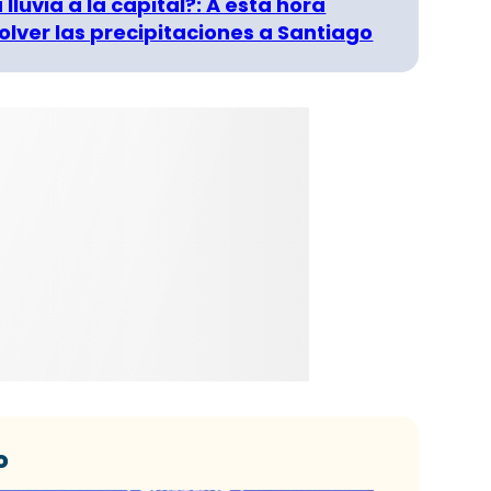
 lluvia a la capital?: A esta hora
olver las precipitaciones a Santiago
o