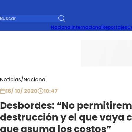
Nacional
Internacional
Reportajes
C
Noticias
/
Nacional
16/ 10/ 2020
10:47
Desbordes: “No permitire
destrucción y el que vaya c
que asuma los costos”