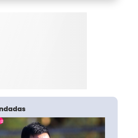
ndadas
no