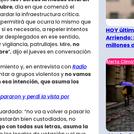
tubre
, día en que comenzó el
rdar la infraestructura crítica.
 permitirá que ocurra lo mismo que
si es necesario, a repeler intentos
HOY últim
tar desplegados en ese sentido,
Arriendo:
gilancia, patrullajes. Mire,
no
millones 
bre
”, dijo el jueves en conversación
Alerta Climá
eamiento y, en entrevista con
Radio
tar a grupos violentos y
no vamos
n esa intención, que asuma los
pararon y perdí la vista por
uardado: “no va a volver a pasar lo
s estarán bien custodiados, no
igo con todas sus letras, asuma la