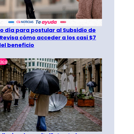
o día para postular al Subsidio de
 Revisa cómo acceder a los casi $7
del beneficio
tica