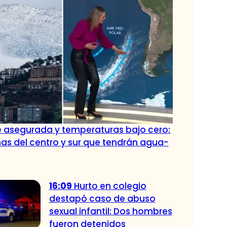
e asegurada y temperaturas bajo cero:
s del centro y sur que tendrán agua-
16:09
Hurto en colegio
destapó caso de abuso
sexual infantil: Dos hombres
fueron detenidos