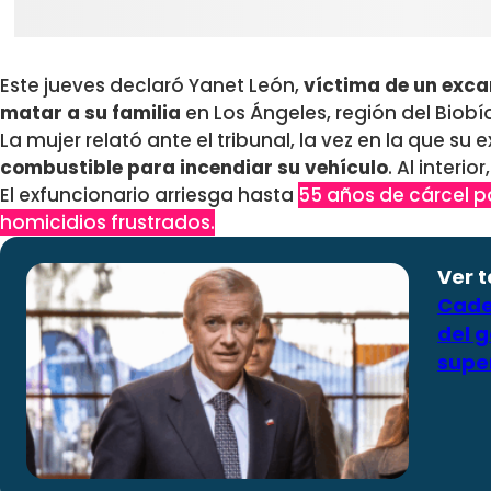
Este jueves declaró Yanet León,
víctima de un exca
matar a su familia
en Los Ángeles, región del Biobí
La mujer relató ante el tribunal, la vez en la que su
combustible para incendiar su vehículo
. Al interio
El exfuncionario arriesga hasta
55 años de cárcel po
homicidios frustrados.
Ver 
Cade
del g
supe