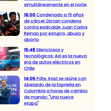
simultáneamente en el norte
16:00
Condenado a 15 años
de cárcel: Dictan condena
contra exalcalde Juan Carlos
Reinao por estupro, abuso y
aborto
15:48
Silenciosos y
tecnológicos: Así es la nueva
era de autos eléctricos en
Chile
14:05
Pdte. Kast se reúne con
Abelardo de la Espriella en
Colombia a horas de cambio
de mando: "Una nueva
etapa"