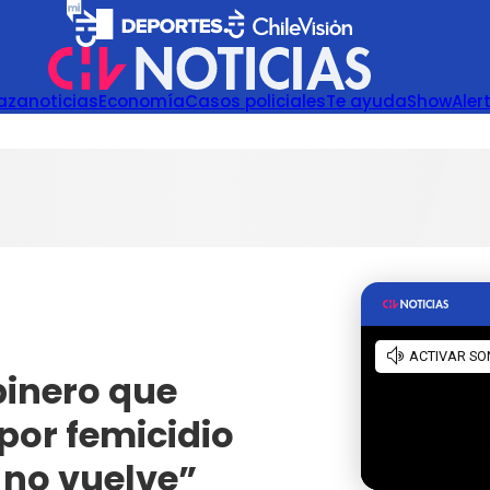
azanoticias
Economía
Casos policiales
Te ayuda
Show
Aler
binero que
por femicidio
 no vuelve”