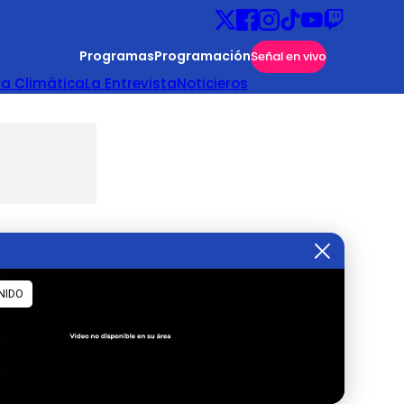
Programas
Programación
Señal en vivo
ta Climática
La Entrevista
Noticieros