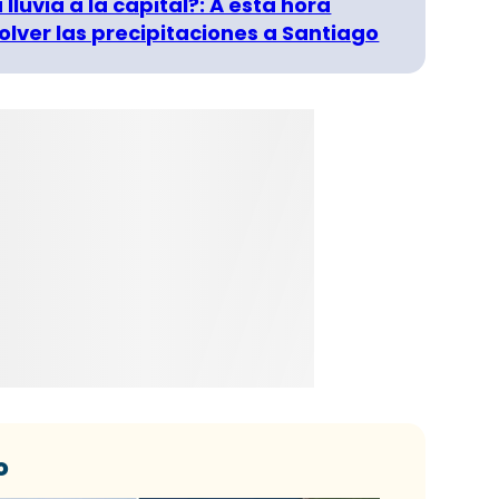
 lluvia a la capital?: A esta hora
olver las precipitaciones a Santiago
o