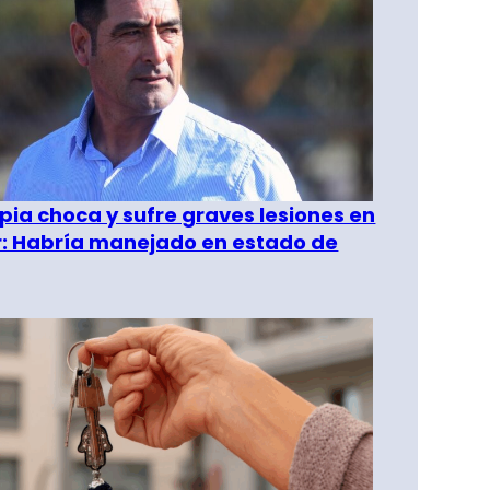
pia choca y sufre graves lesiones en
r: Habría manejado en estado de