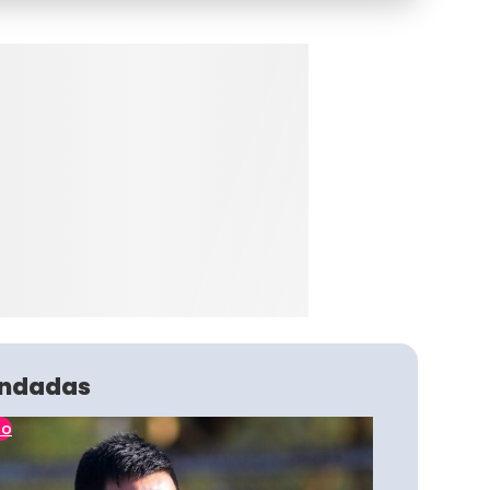
ndadas
no