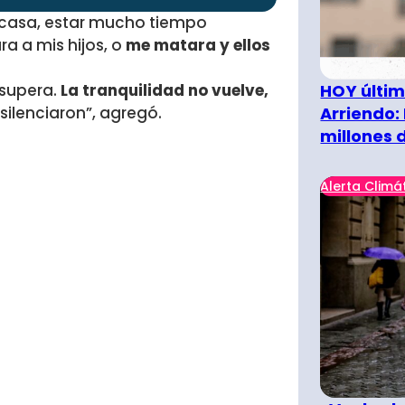
i casa, estar mucho tiempo
ra a mis hijos, o
me matara y ellos
 supera.
La tranquilidad no vuelve,
HOY últim
silenciaron”, agregó.
Arriendo:
millones 
Alerta Climá