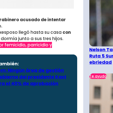
rabinero acusado de intentar
o.
 exesposo llegó hasta su casa
con
r, dormía junto a sus tres hijos.
r femicidio, parricidio y
Nelson Ta
Ruta 5 Su
ebriedad
también:
m: Ningún área de gestión
obierno del presidente Kast
Te ayuda
ra el 40% de aprobación