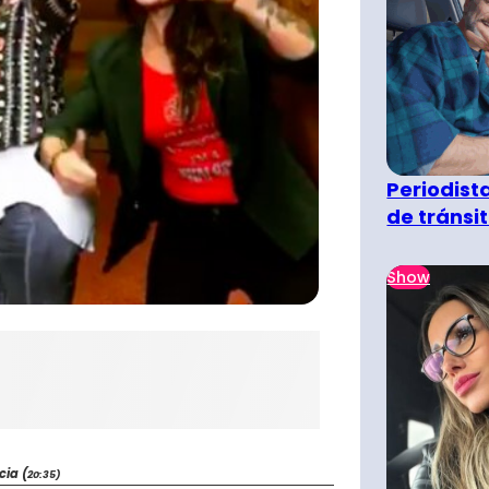
Periodist
de tránsi
Show
ia (
20:35)