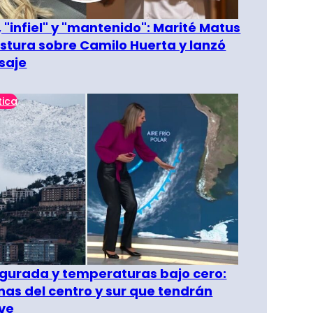
 "infiel" y "mantenido": Marité Matus
ostura sobre Camilo Huerta y lanzó
saje
tica
gurada y temperaturas bajo cero:
as del centro y sur que tendrán
ve