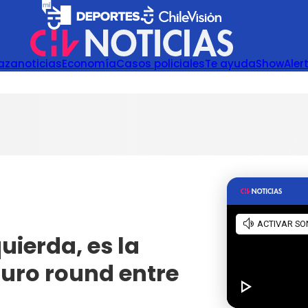
azanoticias
Economía
Casos policiales
Te ayuda
Show
Aler
uierda, es la
duro round entre