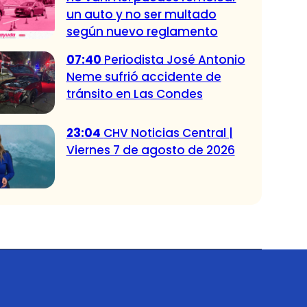
un auto y no ser multado
según nuevo reglamento
07:40
Periodista José Antonio
Neme sufrió accidente de
tránsito en Las Condes
23:04
CHV Noticias Central |
Viernes 7 de agosto de 2026