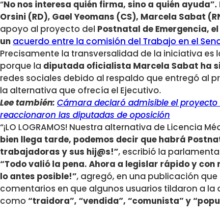
“
No nos interesa quién firma, sino a quién ayuda”.
Orsini (RD), Gael Yeomans (CS), Marcela Sabat (R
apoyo al proyecto del
Postnatal de Emergencia, el 
un
acuerdo entre la comisión del Trabajo en el Sena
Precisamente la transversalidad de la iniciativa es
porque la
diputada oficialista Marcela Sabat ha 
redes sociales debido al respaldo que entregó al 
la alternativa que ofrecía el Ejecutivo.
Lee también:
Cámara declaró admisible el proyecto 
reaccionaron las diputadas de oposición
“¡LO LOGRAMOS! Nuestra alternativa de Licencia Mé
bien llega tarde, podemos decir que habrá Postn
trabajadoras y sus hij@s!”
, escribió la parlamenta
“Todo valió la pena. Ahora a legislar rápido y con
lo antes posible!”
, agregó, en una publicación que
comentarios en que algunos usuarios tildaron a la 
como
“traidora”, “vendida”, “comunista” y “popul