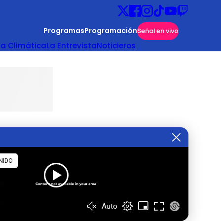
Programas
Programación
Señal en vivo
ta Climática
La Entrevista
Noticieros