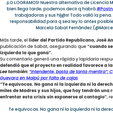
¡LO LOGRAMOS! Nuestra alternativa de Licencia M
bien llega tarde, podemos decir q habrá
#Postn
trabajadoras y sus hij@s! Todo valió la pena.
responsabilidad para q sea ley lo antes posibl
Marcela Sabat Fernández (@Marc
Más tarde, el
líder del Partido Republicano, José A
publicación de Sabat, asegurando que
“cuando se 
izquierda la que gana”.
Su comentario generó una rápida y lapidaria respu
defendió que el proyecto en realidad favorece a la
Lee también:
“Intendente, basta de tanta mentira”: C
Guevara en Maipú por falta de cajas
“Te equivocas. No gana ni la izquierda ni la derech
miles de Madres y sus hijos, que hoy tendrán una
enfrentar esta crisis sin exponerse al contagio”
, 
Te equivocas. No gana ni la izquierda ni la der