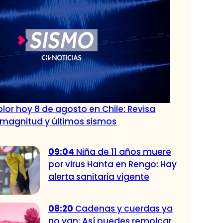
lor hoy 8 de agosto en Chile: Revisa
 magnitud y últimos sismos
09:04
Niña de 11 años muere
por virus Hanta en Rengo: Hay
alerta sanitaria vigente
08:20
Cadenas y cuerdas ya
no van: Así puedes remolcar