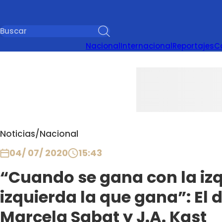
Nacional
Internacional
Reportajes
C
Noticias
/
Nacional
04/ 07/ 2020
15:43
“Cuando se gana con la izq
izquierda la que gana”: El 
Marcela Sabat y J.A. Kast