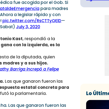
édica fue acogida por el Gob. Si
ataldeEmergencia
para madres
 Ahora a legislar rápido y con
e!
pic.twitter.com/RsCTTyQElD
—
eSabat)
July 3, 2020
ntonio Kast
, respondió a la
gana con la izquierda, es la
esta de la diputada, quien
s madres y a sus hijos.
athy Barriga increpó a Felipe
a.
Las que ganaron fueron las
 respuesta estatal concreta para
Lo Últim
refutó la parlamentaria.
echa. Las que ganaron fueron las