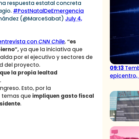
una respuesta estatal concreta
agio.
#PostNatalDeEmergencia
rnández (@MarceSabat)
July 4,
entrevista con
CNN Chile
,
“es
ierno”,
ya que la iniciativa que
alda por el ejecutivo y sectores de
ad del proyecto.
09:13
Temb
que la propia lealtad
epicentro,
.
ngreso. Esto, por la
s temas que
impliquen gasto fiscal
esidente
.