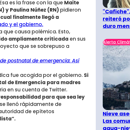
Esa es la frase con la que
Maite
N) y Paulina Núñez (RN)
pidieron
"Cafiche",
cual finalmente llegó a
reiteró p
do y el gobierno.
duro men
 la que causa polémica. Esto,
sido ampliamente criticada
en sus
Alerta Climá
proyecto que se sobrepuso a
de postnatal de emergencia: Así
dica fue acogida por el gobierno.
Si
atal de Emergencia para madres
ria en su cuenta de Twitter.
 responsabilidad para que sea ley
 se llenó rápidamente de
autoridad de epítetos
Nieve ase
ista”.
Las comun
agua-nie