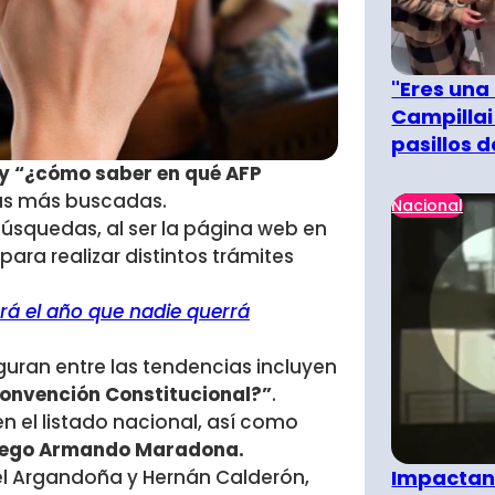
"Eres una
Campillai
pasillos 
 y “¿cómo saber en qué AFP
 las más buscadas.
Nacional
úsquedas, al ser la página web en
ara realizar distintos trámites
rá el año que nadie querrá
uran entre las tendencias incluyen
Convención Constitucional?”
.
n el listado nacional, así como
iego Armando Maradona.
Impactant
quel Argandoña y Hernán Calderón,