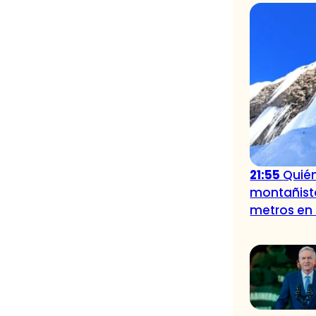
21:55
Quién
montañista
metros en