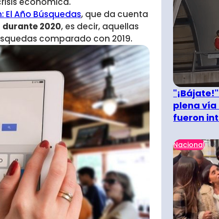
crisis económica.
h: El Año Búsquedas
, que da cuenta
 durante 2020
, es decir, aquellas
 búsquedas comparado con 2019.
"¡Bájate!
plena vía 
fueron in
Nacional