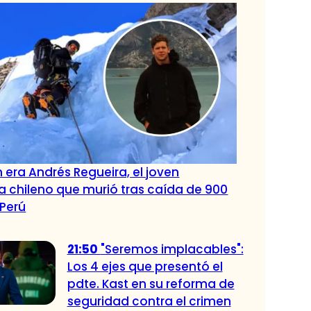
 era Andrés Regueira, el joven
 chileno que murió tras caída de 900
 Perú
21:50
"Seremos implacables":
Los 4 ejes que presentó el
pdte. Kast en su reforma de
seguridad contra el crimen