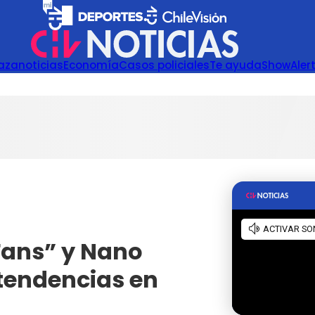
azanoticias
Economía
Casos policiales
Te ayuda
Show
Aler
Fans” y Nano
 tendencias en