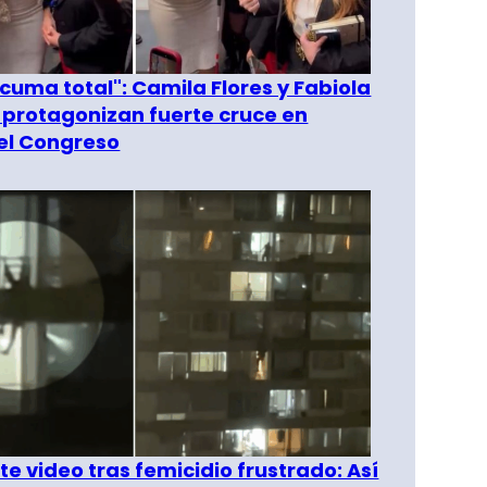
 cuma total": Camila Flores y Fabiola
 protagonizan fuerte cruce en
del Congreso
e video tras femicidio frustrado: Así