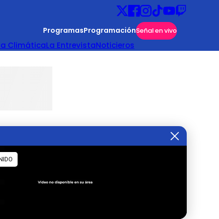
Programas
Programación
Señal en vivo
ta Climática
La Entrevista
Noticieros