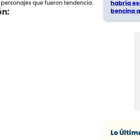
habría es
e personajes que fueron tendencia.
ón:
bencina a
Lo Últim