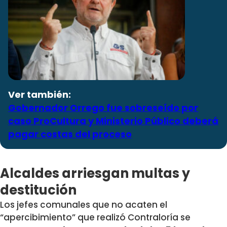
Ver también:
Gobernador Orrego fue sobreseído por
caso ProCultura y Ministerio Público deberá
pagar costas del proceso
Alcaldes arriesgan multas y
destitución
Los jefes comunales que no acaten el
“apercibimiento” que realizó Contraloría se