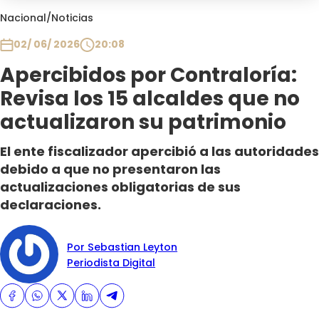
Club De La Comedia
Nacional
/
Noticias
Contigo en Directo
02/ 06/ 2026
20:08
Plan Perfecto
Apercibidos por Contraloría:
El Tiempo
Revisa los 15 alcaldes que no
Sabingo
Todos Los Programas
actualizaron su patrimonio
El ente fiscalizador apercibió a las autoridades
debido a que no presentaron las
actualizaciones obligatorias de sus
declaraciones.
Por Sebastian Leyton
Periodista Digital