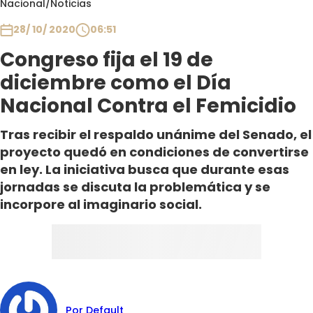
Nacional
/
Noticias
Club De La Comedia
Contigo en Directo
28/ 10/ 2020
06:51
Plan Perfecto
Congreso fija el 19 de
El Tiempo
diciembre como el Día
Sabingo
Nacional Contra el Femicidio
Todos Los Programas
Tras recibir el respaldo unánime del Senado, el
proyecto quedó en condiciones de convertirse
en ley. La iniciativa busca que durante esas
jornadas se discuta la problemática y se
incorpore al imaginario social.
Por Default