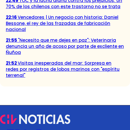
22:49
TOC y la lucha diaria contra los prejuicios: Un
70% de los chilenos con este trastorno no se trata
22:16
Vencedores | Un negocio con historia: Daniel
Bessone, el rey de las frazadas de fabricación
nacional
21:55
"Necesito que me dejes en paz": Veterinaria
denuncia un año de acoso por parte de excliente en
Ñuñoa
21:52
Visitas inesperadas del mar: Sorpresa en
redes por registros de lobos marinos con "espíritu
terrenal"