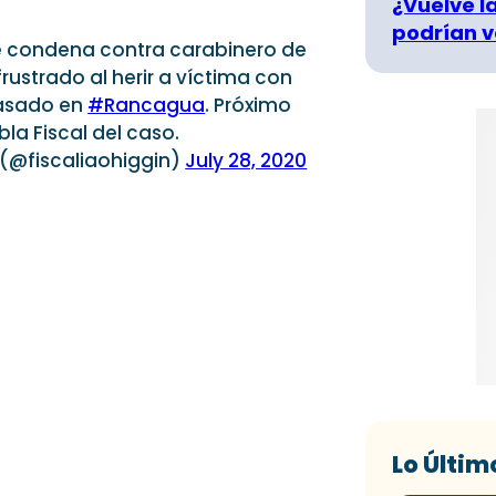
¿Vuelve la
podrían v
ue condena contra carabinero de
rustrado al herir a víctima con
pasado en
#Rancagua
. Próximo
la Fiscal del caso.
s (@fiscaliaohiggin)
July 28, 2020
Lo Últim