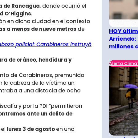
a de Rancagua
, donde ocurrió el
ad O’Higgins
.
ón en dicha ciudad en el contexto
as a menos de nueve metros
de
HOY últim
Arriendo:
ozo policial: Carabineros instruyó
millones 
ra de cráneo, hendidura y
Alerta Climá
gento de Carabineros, premunido
 la cabeza de la víctima un
ontraba a una distacia de ocho
scalía y por la PDI “permitieron
ontramos ante un delito de
 el
lunes 3 de agosto
en una