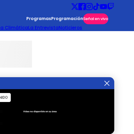
Programas
Programación
Señal en vivo
ta Climática
La Entrevista
Noticieros