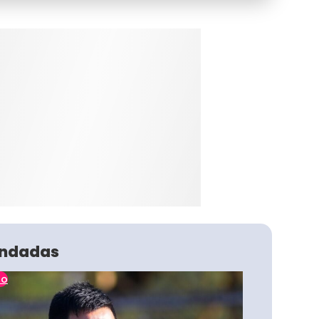
ndadas
no