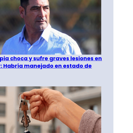
pia choca y sufre graves lesiones en
r: Habría manejado en estado de