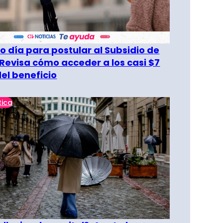
o día para postular al Subsidio de
 Revisa cómo acceder a los casi $7
del beneficio
tica