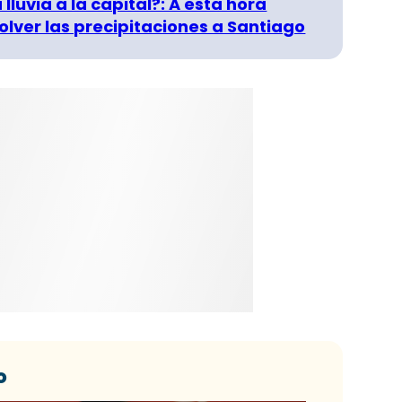
 lluvia a la capital?: A esta hora
olver las precipitaciones a Santiago
o