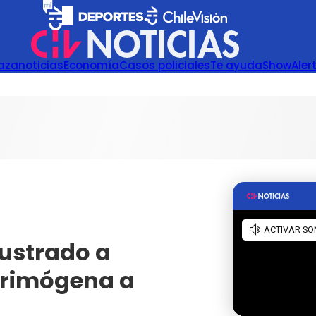
azanoticias
Economía
Casos policiales
Te ayuda
Show
Aler
ustrado a
crimógena a