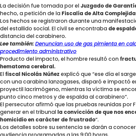
La decisión fue tomada por el
Juzgado de Garantí
hecho, a petición de la
Fiscalía de Alta Complejid
Los hechos se registraron durante una manifestaci
del estallido social. El civil se encontraba
de espald
distancia del carabinero.
Lee también:
Denuncian uso de gas pimienta en calab
procedimiento administrativo
Producto del impacto, el hombre resultó con
fractu
hematoma cerebral.
El
fiscal Nicolás Núñez
explicó que “ese día el sar
con una carabina lanzagases, disparó e impactó en
proyectil lacrimógeno, mientras la víctima se enc
punto cinco metros y de espalda al carabinero”.
El persecutor afirmó que las pruebas reunidas por Fi
generar en el tribunal
la convicción de que nos enc
homicidio en carácter de frustrado
“.
Los detalles sobre su sentencia se darán a conocer
audiencia programadas a las 9:00 horas.