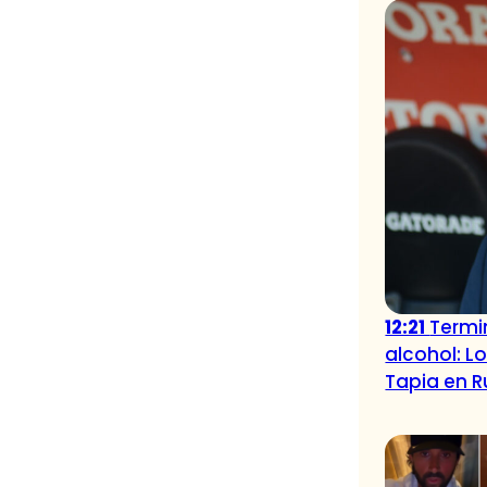
12:21
Termi
alcohol: L
Tapia en R